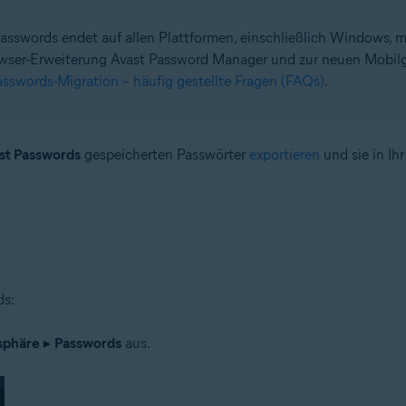
Passwords endet auf allen Plattformen, einschließlich Windows,
wser-Erweiterung Avast Password Manager und zur neuen Mobilg
asswords-Migration – häufig gestellte Fragen (FAQs)
.
n
 – 32-/64-Bit
n – 32-/64-Bit
st Passwords
gespeicherten Passwörter
exportieren
und sie in Ih
– 32-/64-Bit
ional/Enterprise/Ultimate – Service Pack 1 mit benutzerfreundlichem R
ds:
sphäre
▸
Passwords
aus.