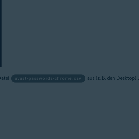
Datei
aus (z. B. den Desktop) 
avast-passwords-chrome.csv