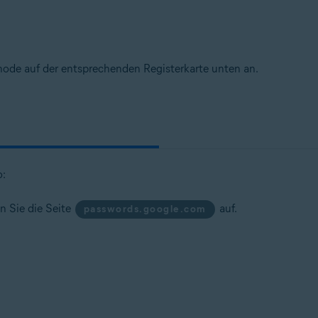
hode auf der entsprechenden Registerkarte unten an.
o:
n Sie die Seite
auf.
passwords.google.com