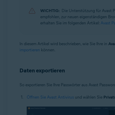
Avast Passwords 20.x für Windows
Avast Premium Security 22.x für Windows
WICHTIG:
Die Unterstützung für Avast 
empfohlen, zur neuen eigenständigen Bro
Betriebssysteme:
erhalten Sie im folgenden Artikel:
Avast P
Microsoft Windows 11 Home/Pro/Enterprise/Educatio
Microsoft Windows 10 Home/Pro/Enterprise/Education
Microsoft Windows 8.1 Home/Pro/Enterprise/Educatio
In diesem Artikel wird beschrieben, wie Sie Ihre in
Ava
Microsoft Windows 8 Home/Pro/Enterprise/Education 
importieren
können.
Microsoft Windows 7 Home Basic/Home Premium/Profess
Daten exportieren
So exportieren Sie Ihre Passwörter aus Avast Passwor
Öffnen Sie Avast Antivirus
und wählen Sie
Privat