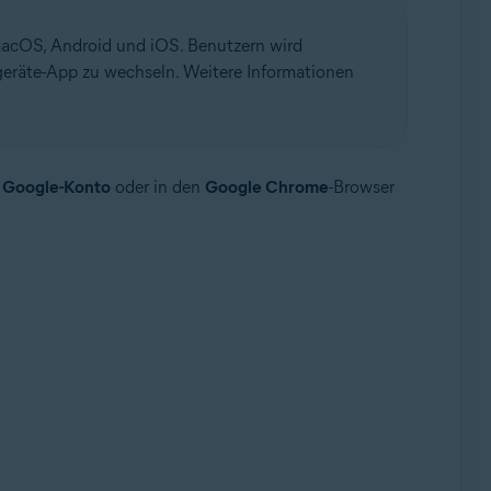
 macOS, Android und iOS. Benutzern wird
eräte-App zu wechseln. Weitere Informationen
r
Google-Konto
oder in den
Google Chrome
-Browser
ollup-Update, 32-/64-Bit