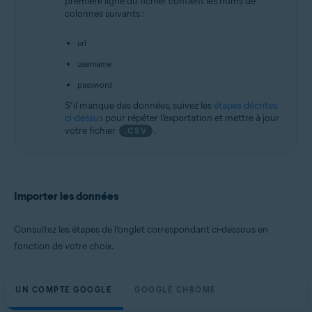
première ligne du fichier contient les noms de
colonnes suivants :
url
username
password
S’il manque des données, suivez les
étapes décrites
ci-dessus
pour répéter l’exportation et mettre à jour
votre fichier
.
.CSV
Importer les données
Consultez les étapes de l’onglet correspondant ci-dessous en
fonction de votre choix.
UN COMPTE GOOGLE
GOOGLE CHROME