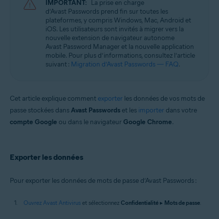
IMPORTANT:
La prise en charge
d’Avast Passwords prend fin sur toutes les
Systèmes d'exploitation:
plateformes, y compris Windows, Mac, Android et
iOS. Les utilisateurs sont invités à migrer vers la
Microsoft Windows 11 Famille/Pro/Entreprise/Éducation
nouvelle extension de navigateur autonome
Microsoft Windows 10 Famille/Pro/Entreprise/Éducation (32/64 bits)
Avast Password Manager et la nouvelle application
Microsoft Windows 8.1/Professionnel/Entreprise (32/64 bits)
mobile. Pour plus d’informations, consultez l’article
Microsoft Windows 8/Professionnel/Entreprise (32/64 bits)
suivant :
Migration d’Avast Passwords — FAQ
.
Microsoft Windows 7 Édition Familiale Basique/Édition Familiale
Premium/Professionnel/Entreprise/Édition Intégrale - Service Pack 1
avec mise à jour cumulative de commodité (32/64 bits)
Cet article explique comment
exporter
les données de vos mots de
passe stockées dans
Avast Passwords
et les
importer
dans votre
compte Google
ou dans le navigateur
Google Chrome
.
Exporter les données
Pour exporter les données de mots de passe d’Avast Passwords :
Ouvrez Avast Antivirus
et sélectionnez
Confidentialité
▸
Mots de passe
.