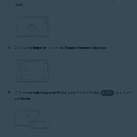
droit.
Cliquez sur
Importer
en face de
Importer les mots de passe
.
Cliquez sur
Sélectionner le fichier
, recherchez le fichier
CSV
et cliquez
sur
Ouvrir
.