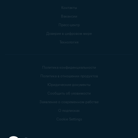
Контакты
Вакансии
Пресс-центр
Доверие в цифровом мире
Технология
Политика конфиденциальности
Политика в отношении продуктов
Юридические документы
Сообщить об уязвимости
Заявление о современном рабстве
О подписках
Cookie Settings