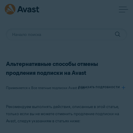
Альтернативные способы отмены
продления подписки на Avast
ПОКАЗАТЬ ПОДРОБНОСТИ
Применяется к Все платные подписки Avast в сегменте потребительских решений
Рекомендуем выполнять действия, описанные в этой статье,
Продукты:
только если вы не можете отменить продление подписки на
Все платные подписки Avast в сегменте потребительских решений
Avast, следуя указаниям в статьях ниже:
Операционные системы: