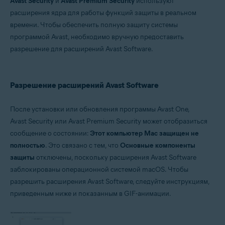
Avast Security
и
Avast Premium Security
используют
расширения ядра для работы функций защиты в реальном
Операционные системы:
времени. Чтобы обеспечить полную защиту системы
Apple macOS 10.15.x (Catalina)
программой Avast, необходимо вручную предоставить
Apple macOS 10.14.x (Mojave)
Apple macOS 10.13.x (High Sierra)
разрешение для расширений Avast Software.
Разрешение расширений Avast Software
После установки или обновления программы Avast One,
Avast Security или Avast Premium Security может отобразиться
сообщение о состоянии:
Этот компьютер Mac защищен не
полностью
. Это связано с тем, что
Основные компоненты
защиты
отключены, поскольку расширения Avast Software
заблокированы операционной системой macOS. Чтобы
разрешить расширения Avast Software, следуйте инструкциям,
приведенным ниже и показанным в GIF-анимации.