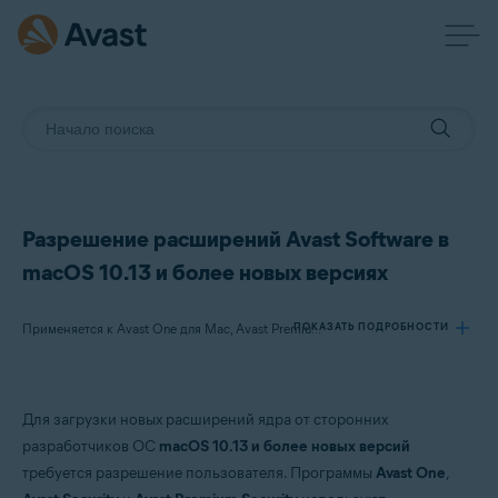
Разрешение расширений Avast Software в
macOS 10.13 и более новых версиях
ПОКАЗАТЬ ПОДРОБНОСТИ
Применяется к Avast One для Mac, Avast Premium Security для Mac, Avast Security для Mac
Продукты:
Для загрузки новых расширений ядра от сторонних
Avast One 21.x для Mac
разработчиков ОС
macOS 10.13 и более новых версий
Avast Premium Security 14.x для Mac (или более новая версия)
требуется разрешение пользователя. Программы
Avast One
,
Avast Security 12.9 для Mac (или более новая версия)