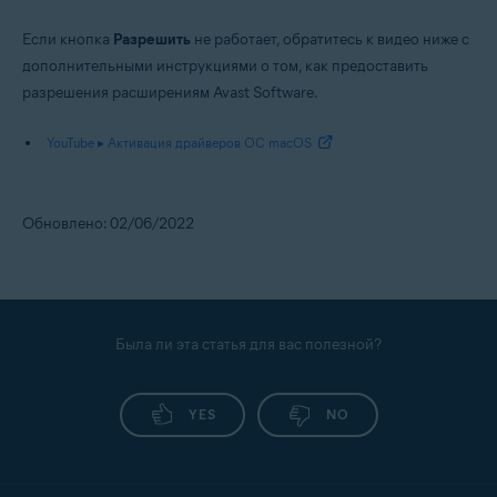
Если кнопка
Разрешить
не работает, обратитесь к видео ниже с
дополнительными инструкциями о том, как предоставить
разрешения расширениям Avast Software.
YouTube ▸ Активация драйверов ОС macOS
Обновлено: 02/06/2022
Была ли эта статья для вас полезной?
YES
NO