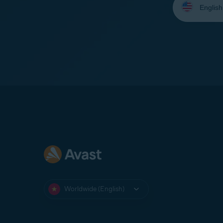
your
language:
Worldwide (English)