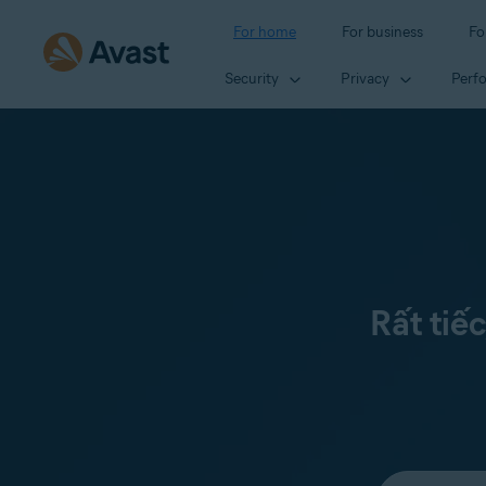
For home
For business
Fo
Security
Privacy
Perf
Rất tiế
Select