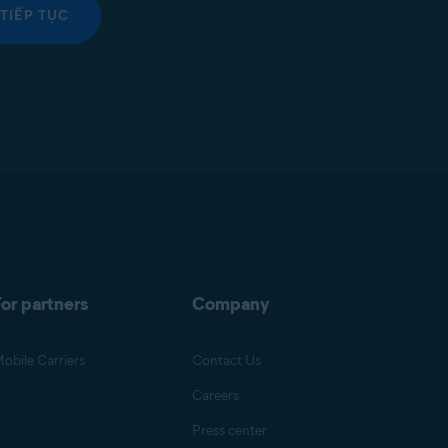
TIẾP TỤC
or partners
Company
obile Carriers
Contact Us
Careers
Press center