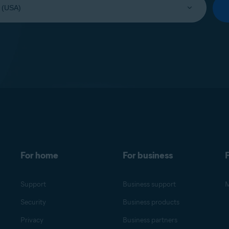
For home
For business
F
Support
Business support
M
Security
Business products
Privacy
Business partners