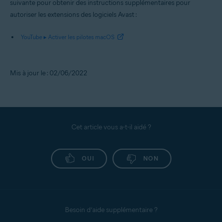
suivante pour obtenir des instructions supplémentaires pour
autoriser les extensions des logiciels Avast :
YouTube ▸ Activer les pilotes macOS
Mis à jour le : 02/06/2022
Cet article vous a-t-il aidé ?
OUI
NON
Besoin d’aide supplémentaire ?