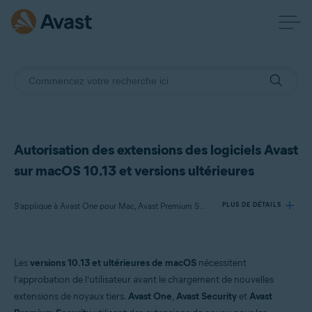
Autorisation des extensions des logiciels Avast
sur macOS 10.13 et versions ultérieures
S’applique à Avast One pour Mac, Avast Premium Security pour Mac ou versions ultérieures, Avast Security.x pour Mac ou versions ultérieures
PLUS DE DÉTAILS
Produits:
Les
versions 10.13 et ultérieures de macOS
nécessitent
Avast One 21.x pour Mac
l’approbation de l’utilisateur avant le chargement de nouvelles
Avast Premium Security 14.x pour Mac ou versions ultérieures
extensions de noyaux tiers.
Avast One
,
Avast Security
et
Avast
Avast Security 12.9.x pour Mac ou versions ultérieures