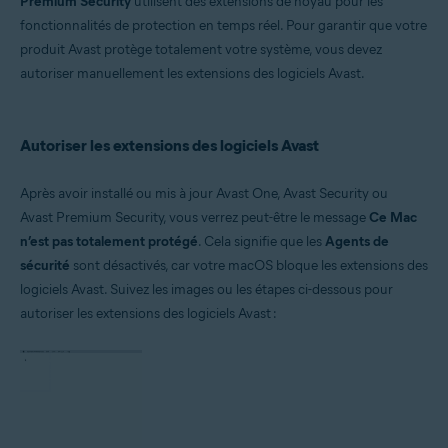
Premium Security
utilisent des extensions de noyau pour les
fonctionnalités de protection en temps réel. Pour garantir que votre
Systèmes d'exploitation:
produit Avast protège totalement votre système, vous devez
Apple macOS 10.15.x (Catalina)
autoriser manuellement les extensions des logiciels Avast.
Apple macOS 10.14.x (Mojave)
Apple macOS 10.13.x (High Sierra)
Autoriser les extensions des logiciels Avast
Après avoir installé ou mis à jour Avast One, Avast Security ou
Avast Premium Security, vous verrez peut-être le message
Ce Mac
n’est pas totalement protégé
. Cela signifie que les
Agents de
sécurité
sont désactivés, car votre macOS bloque les extensions des
logiciels Avast. Suivez les images ou les étapes ci-dessous pour
autoriser les extensions des logiciels Avast :