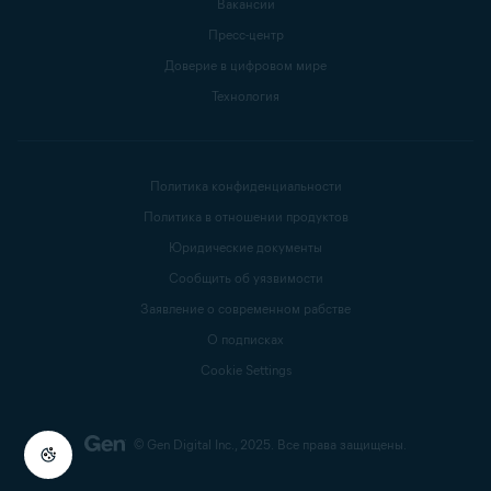
Вакансии
Пресс-центр
Доверие в цифровом мире
Технология
Политика конфиденциальности
Политика в отношении продуктов
Юридические документы
Сообщить об уязвимости
Заявление о современном рабстве
О подписках
Cookie Settings
© Gen Digital Inc., 2025.
Все права защищены.