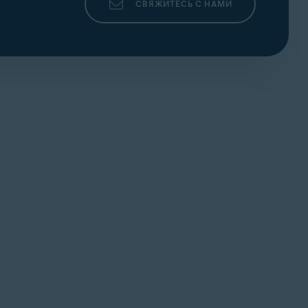
СВЯЖИТЕСЬ С НАМИ
 затем выберите
Расширения
▸
Управление
е:
ля получения информации о том, как