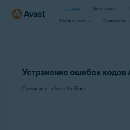
Для дома
Для бизнеса
П
Безопасность
Приватность
Устранение ошибок кодов A
Применяется к Avast AntiTrack
Продукты:
Avast AntiTrack