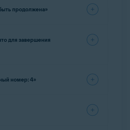
 быть продолжена»
если возникла проблема в процессе
а.
что для завершения
озникает, потому что файл в папке
се перезагрузки.
ный номер: 4»
облема не устраняется, выполните
ова:
ться одно из следующих сообщений об
говое окно
Запустить
.
ить вашу подписку
.