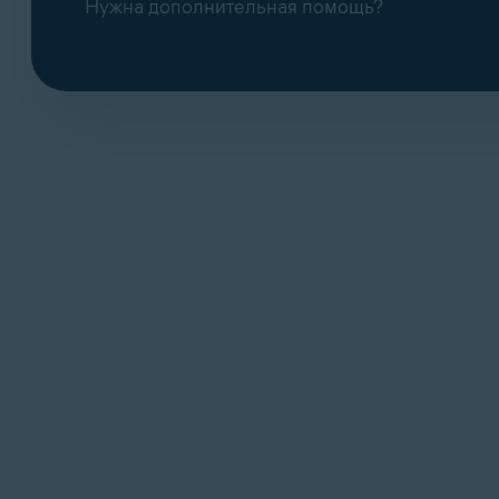
Нужна дополнительная помощь?
После обновления браузера нажмите
расширениями
.
В Avast AntiTrack выберите
Удалить
, за
Переустановите расширение Avast AntiT
Установка расширений браузера Avas
Если проблема не устранена после повторн
повторно установить Avast AntiTrack:
Удаление Avast AntiTrack
Перезагрузите ПК.
Установка AvastAntiTrack
Теперь проблема решена.