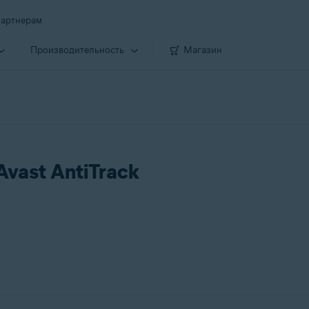
артнерам
Производи­тельность
Магазин
vast AntiTrack