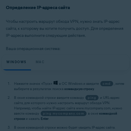
Определение IP-адреса сайта
Чтобы настроить маршрут обхода VPN, нужно знать IP-адрес
сайта, к которому вы хотите получить доступ. Для определения
IP-адреса выполните следующие действия.
Ваша операционная система:
WINDOWS
MAC
Нажмите значок «Пуск»
в ОС Windows и введите
cmd
, затем
выберите в результатах поиска
командную строку
.
В окне командной строки введите команду
ping
и URL-адрес
сайта, для которого нужно настроить маршрут обхода VPN.
Например, чтобы найти IP-адрес сайта www.mycompany.com, нужно
ввести команду
ping mycompany.com
в окне
командной
строки
и нажать
Enter
.
В окне командной строки можно будет увидеть IP-адрес сайта.