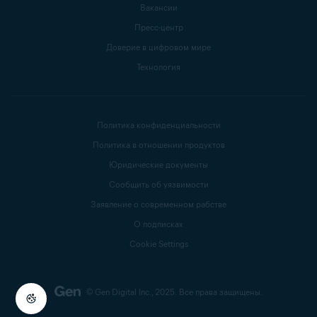
Вакансии
Пресс-центр
Доверие в цифровом мире
Технология
Политика конфиденциальности
Политика в отношении продуктов
Юридические документы
Сообщить об уязвимости
Заявление о современном рабстве
О подписках
Cookie Settings
© Gen Digital Inc., 2025.
Все права защищены.