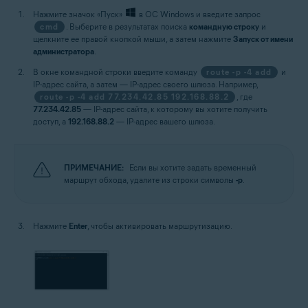
Нажмите значок «Пуск»
в ОС Windows и введите запрос
cmd
. Выберите в результатах поиска
командную строку
и
щелкните ее правой кнопкой мыши, а затем нажмите
Запуск от имени
администратора
.
В окне командной строки введите команду
route -p -4 add
и
IP-адрес сайта, а затем — IP-адрес своего шлюза. Например,
route -p -4 add 77.234.42.85 192.168.88.2
, где
77.234.42.85
— IP-адрес сайта, к которому вы хотите получить
доступ, а
192.168.88.2
— IP-адрес вашего шлюза.
ПРИМЕЧАНИЕ:
Если вы хотите задать временный
маршрут обхода, удалите из строки символы
-p
.
Нажмите
Enter
, чтобы активировать маршрутизацию.