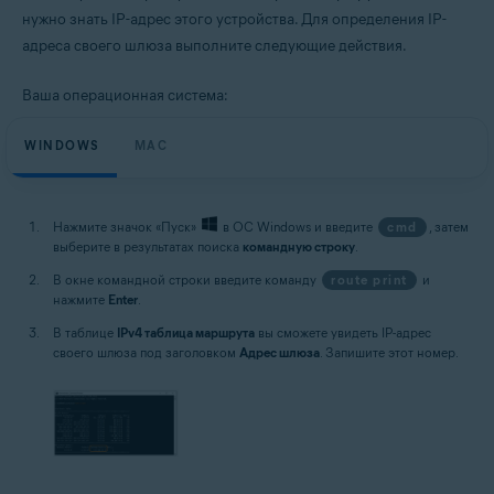
нужно знать IP-адрес этого устройства. Для определения IP-
адреса своего шлюза выполните следующие действия.
Ваша операционная система:
WINDOWS
MAC
Нажмите значок «Пуск»
в ОС Windows и введите
cmd
, затем
выберите в результатах поиска
командную строку
.
В окне командной строки введите команду
route print
и
нажмите
Enter
.
В таблице
IPv4 таблица маршрута
вы сможете увидеть IP-адрес
своего шлюза под заголовком
Адрес шлюза
. Запишите этот номер.