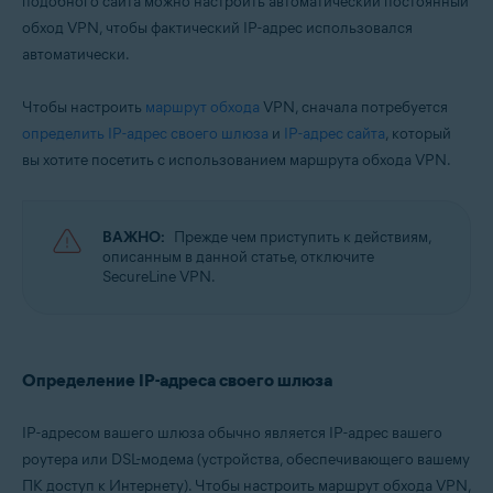
подобного сайта можно настроить автоматический постоянный
Microsoft Windows 11 Home / Pro / Enterprise / Education
обход VPN, чтобы фактический IP-адрес использовался
Microsoft Windows 10 Home / Pro / Enterprise / Education — 32- или 64-
автоматически.
разрядная версия
Microsoft Windows 8.1 / Pro / Enterprise — 32- или 64-разрядная версия
Microsoft Windows 8 / Pro / Enterprise — 32- или 64-разрядная версия
Чтобы настроить
маршрут обхода
VPN, сначала потребуется
Microsoft Windows 7 Home Basic / Home Premium / Professional /
определить IP-адрес своего шлюза
и
IP-адрес сайта
, который
Enterprise / Ultimate — SP 1, 32- или 64-разрядная версия
вы хотите посетить с использованием маршрута обхода VPN.
Apple macOS 12.x (Monterey)
Apple macOS 11.x (Big Sur)
Apple macOS 10.15.x (Catalina)
ВАЖНО:
Прежде чем приступить к действиям,
Apple macOS 10.14.x (Mojave)
описанным в данной статье, отключите
Apple macOS 10.13.x (High Sierra)
SecureLine VPN.
Apple macOS 10.12.x (Sierra)
Apple Mac OS X 10.11.x (El Capitan)
Apple Mac OS X 10.10.x (Yosemite)
Определение IP-адреса своего шлюза
IP-адресом вашего шлюза обычно является IP-адрес вашего
роутера или DSL-модема (устройства, обеспечивающего вашему
ПК доступ к Интернету). Чтобы настроить маршрут обхода VPN,