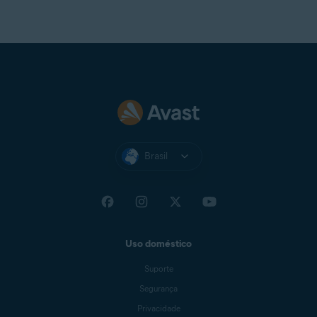
Idealmente a resolução padrão de tela não pode ser
inferior a
1024 x 768
pixels
Brasil
Uso doméstico
Suporte
Segurança
Privacidade