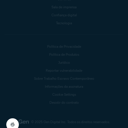
Sala de imprensa
Confiança digital
Tecnologia
Política de Privacidade
Política de Produtos
Jurídico
Reportar vulnerabilidade
Sobre Trabalho Escravo Contemporâneo
Informações da assinatura
Cookie Settings
Desistir do contrato
© 2025 Gen Digital Inc.
Todos os direitos reservados.