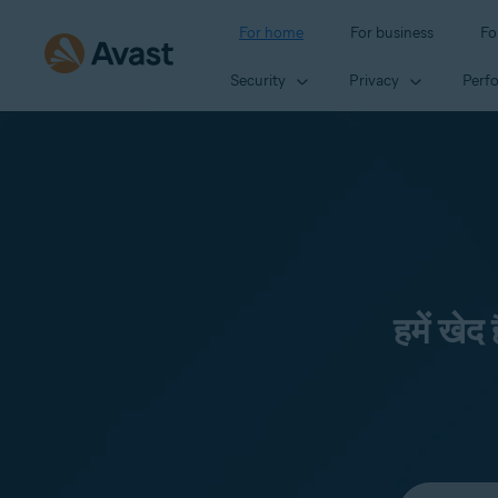
For home
For business
Fo
Security
Privacy
Perf
हमें खेद
Select