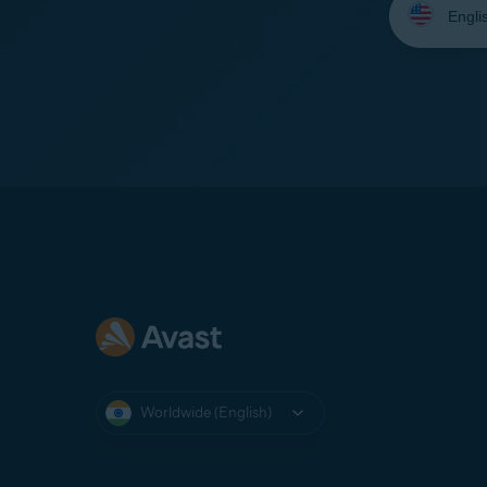
your
language:
Worldwide (English)