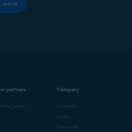
जारी रखें
or partners
Company
obile Carriers
Contact Us
Careers
Press center