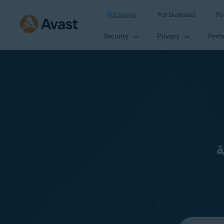
For home
For business
Fo
Security
Privacy
Perf
ة
Select