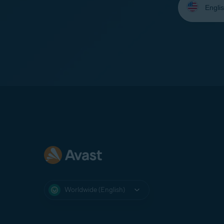
your
language:
Worldwide (English)