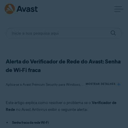
Alerta do Verificador de Rede do Avast: Senha
de Wi-Fi fraca
Aplica-se a Avast Premium Security para Windows, Avast Free Antivirus para Windows, Avast Premium Security para Mac, Avast Security para Mac
MOSTRAR DETALHES
Este artigo explica como resolver o problema se o
Verificador de
Produtos:
Rede
no Avast Antivirus exibir o seguinte alerta:
Avast Premium Security 22.x para Windows
Avast Free Antivirus 22.x para Windows
Senha fraca da rede Wi-Fi
Avast Premium Security 15.x para Mac