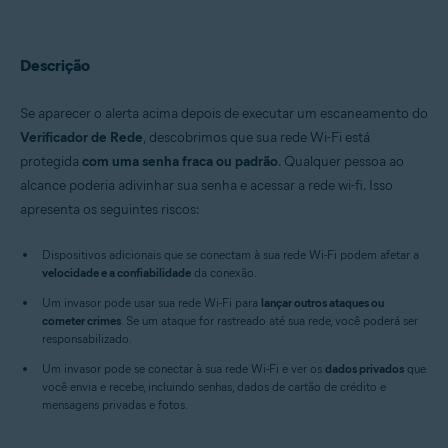
Avast Security 15.x para Mac
Sistemas operacionais:
Descrição
Microsoft Windows 11 Home / Pro / Enterprise / Education
Microsoft Windows 10 Home / Pro / Enterprise / Education - 32 / 64-bit
Microsoft Windows 8.x / Pro / Enterprise - 32 / 64-bit
Se aparecer o alerta acima depois de executar um escaneamento do
Microsoft Windows 8 / Pro / Enterprise - 32 / 64-bit
Verificador de Rede
, descobrimos que sua rede Wi-Fi está
Microsoft Windows 7 Home Basic/Home
protegida
com uma senha fraca ou padrão
. Qualquer pessoa ao
Premium/Professional/Enterprise/Ultimate - Service Pack 1 com
atualização de pacote cumulativo de conveniência, 32/64 bits
alcance poderia adivinhar sua senha e acessar a rede wi-fi. Isso
Apple macOS 12.x (Monterey)
apresenta os seguintes riscos:
Apple macOS 11.x (Big Sur)
Apple macOS 10.15.x (Catalina)
Dispositivos adicionais que se conectam à sua rede Wi-Fi podem afetar a
Apple macOS 10.14.x (Mojave)
velocidade e a confiabilidade
Apple macOS 10.13.x (High Sierra)
da conexão.
Apple macOS 10.12.x (Sierra)
Um invasor pode usar sua rede Wi-Fi para
lançar outros ataques ou
Apple Mac OS X 10.11.x (El Capitan)
cometer crimes
. Se um ataque for rastreado até sua rede, você poderá ser
responsabilizado.
Um invasor pode se conectar à sua rede Wi-Fi e ver os
dados privados
que
você envia e recebe, incluindo senhas, dados de cartão de crédito e
mensagens privadas e fotos.