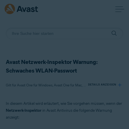
Avast Netzwerk-Inspektor Warnung:
Schwaches WLAN-Passwort
Gilt für Avast One für Windows, Avast One für Mac, Avast Premium Security für Windows, Avast Free Antivirus für Windows, Avast Premium Security für Mac, Avast Security für Mac
DETAILS ANZEIGEN
In diesem Artikel wird erläutert, wie Sie vorgehen müssen, wenn der
Produkte:
Netzwerk-Inspektor
in Avast Antivirus die folgende Warnung
Avast One 22.x für Windows
anzeigt:
Avast One 22.x für Mac
Avast Premium Security 22.x für Windows