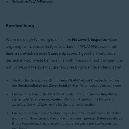
Schwaches WLAN-Passwort
Avast Free Antivirus 22.x für Windows
Avast Premium Security 15.x für Mac
Avast Security 15.x für Mac
Betriebssysteme:
Beschreibung
Microsoft Windows 11 Home / Pro / Enterprise / Education
Microsoft Windows 10 Home/Pro/Enterprise/Education – 32-/64-Bit
Wenn die obige Warnung nach einem
Netzwerk-Inspektor
-Scan
Microsoft Windows 8.x / Pro / Enterprise - 32 / 64-Bit
angezeigt wird, wurde festgestellt, dass Ihr WLAN-Netzwerk mit
Microsoft Windows 8 Home/Pro/Enterprise/Education – 32-/64-Bit
Microsoft Windows 7 Home Basic/Home
einem schwachen oder Standardpasswort
gesichert wird. Jeder,
Premium/Professional/Enterprise/Ultimate – Service Pack 1 mit
der sich in Reichweite befindet, kann Ihr Passwort leicht erraten und
benutzerfreundlichem Rollup-Update, 32-/64-Bit
auf Ihr WLAN-Netzwerk zugreifen. Dies birgt die folgenden Risiken:
Apple macOS 12.x (Monterey)
Apple macOS 11.x (Big Sur)
Apple macOS 10.15.x (Catalina)
Zusätzliche Geräte, die sich mit Ihrem WLAN-Netzwerk verbinden, können
Apple macOS 10.14.x (Mojave)
die
Geschwindigkeit und Zuverlässigkeit
Ihrer Verbindung beeinträchtigen.
Apple macOS 10.13.x (High Sierra)
Ein Angreifer könnte Ihr WLAN-Netzwerk nutzen, um
Apple macOS 10.12.x (Sierra)
andere Angriffe zu
starten oder Straftaten zu begehen
Apple Mac OS X 10.11.x (El Capitan)
. Wenn ein Angriff auf Ihr Netzwerk
zurückgeführt wird, können Sie haftbar gemacht werden.
Ein Angreifer könnte eine Verbindung zu Ihrem WLAN-Netzwerk herstellen
und die von Ihnen gesendeten und empfangenen
privaten Daten
einsehen, z.
B. Ihre Passwörter, Kreditkarteninformationen sowie private Nachrichten
und Fotos.