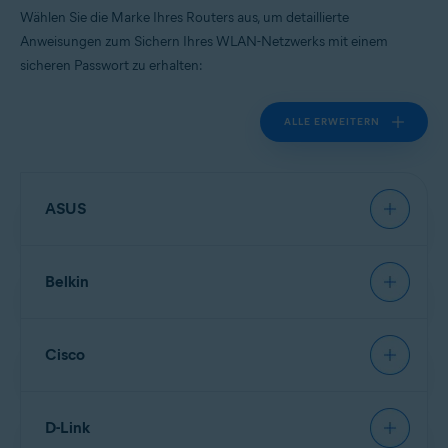
Wählen Sie die Marke Ihres Routers aus, um detaillierte
Anweisungen zum Sichern Ihres WLAN-Netzwerks mit einem
sicheren Passwort zu erhalten:
ALLE ERWEITERN
ASUS
Belkin
HINWEIS:
Aufgrund der großen
Auswahl an verschiedenen
Router-Typen, die von
Asus
Cisco
angeboten werden, können wir
nur allgemeine Anweisungen für
HINWEIS:
Aufgrund der großen
häufig verwendete Modelle
Auswahl an verschiedenen
geben. Detaillierte Anweisungen
Router-Typen, die von
Belkin
D-Link
finden Sie in der Dokumentation
angeboten werden, können wir
zu Ihrem spezifischen Router-
nur allgemeine Anweisungen für