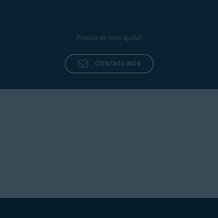
Para obter instruções detalhadas, consulte o
artigo a seguir:
Precisa de mais ajuda?
Gerenciar o escaneamento do tráfego HTTPS na
Proteção web no Avast Antivirus
CONTATE-NOS