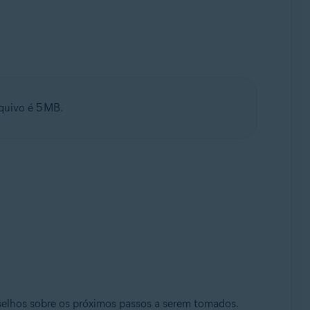
uivo é 5 MB.
selhos sobre os próximos passos a serem tomados.