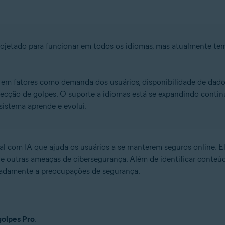
projetado para funcionar em todos os idiomas, mas atualmente 
 em fatores como demanda dos usuários, disponibilidade de dado
tecção de golpes. O suporte a idiomas está se expandindo contin
sistema aprende e evolui.
l com IA que ajuda os usuários a se manterem seguros online. Ele
g e outras ameaças de cibersegurança. Além de identificar conteúd
quadamente a preocupações de segurança.
golpes Pro
.