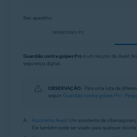
Sistemas operacionais:
Seu aparelho:
Windows, macOS, Android e iOS
WINDOWS PC
Guardião contra golpes Pro
é um recurso do Avast Ant
segurança digital:
OBSERVAÇÃO:
Para uma lista de diferen
seguir:
Guardião contra golpes Pro - Perg
Assistente Avast
: Um assistente de cibersegurança
Ele também pode ser usado para qualquer dúvida 