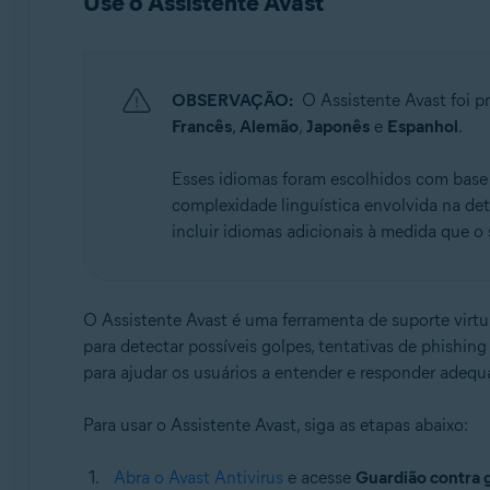
Use o Assistente Avast
OBSERVAÇÃO:
O Assistente Avast foi 
Francês
,
Alemão
,
Japonês
e
Espanhol
.
Esses idiomas foram escolhidos com base
complexidade linguística envolvida na de
incluir idiomas adicionais à medida que o 
O Assistente Avast é uma ferramenta de suporte virtua
para detectar possíveis golpes, tentativas de phishin
para ajudar os usuários a entender e responder ade
Para usar o Assistente Avast, siga as etapas abaixo:
Abra o Avast Antivirus
e acesse
Guardião contra 