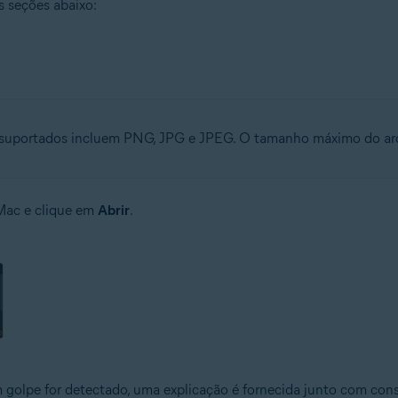
s seções abaixo:
suportados incluem PNG, JPG e JPEG. O tamanho máximo do arq
 Mac e clique em
Abrir
.
m golpe for detectado, uma explicação é fornecida junto com con