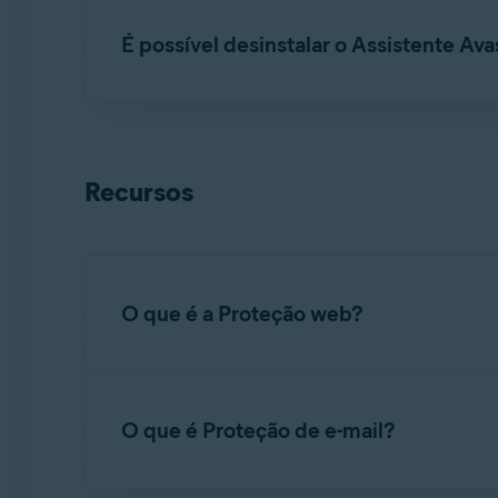
É possível desinstalar o Assistente Ava
Não. O Assistente Avast
não pode
ser removid
quando você o abre para fazer uma pergunta o
Recursos
O que é a Proteção web?
A Proteção web (anteriormente conhecida c
real para evitar que malware, como scripts mal
O que é Proteção de e-mail?
usuários podem ajustar as configurações de s
personalização: