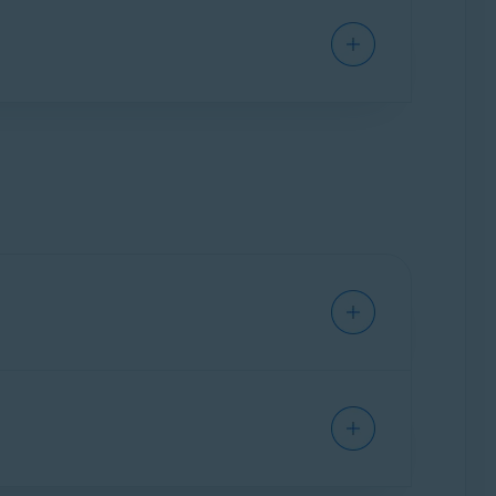
utado em segundo plano. Ele só é ativado
tivo.
 que escaneia a atividade na internet em tempo
rantir uma segurança forte. No entanto, os
eguintes artigos para opções de