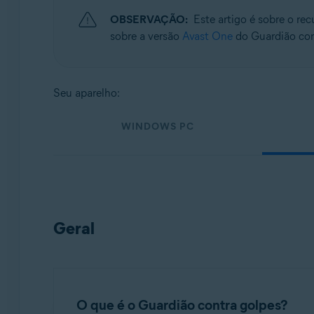
OBSERVAÇÃO:
Este artigo é sobre o r
Sistemas operacionais:
sobre a versão
Avast One
do Guardião cont
Windows, macOS, Android e iOS
Seu aparelho:
WINDOWS PC
Geral
O que é o Guardião contra golpes?