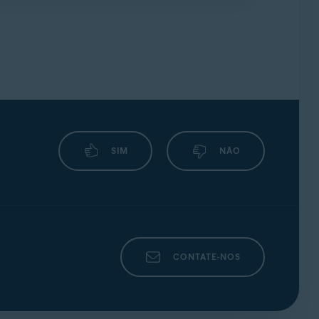
 ao cliente
e dos
fóruns da comunidade
.
SIM
NÃO
CONTATE-NOS