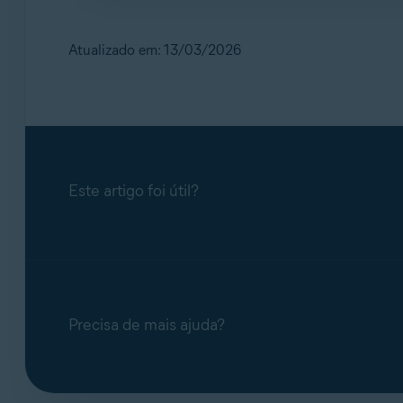
Não. Nossas equipes de suporte lidam com qu
o utilizar, ele permanecerá inativo.
Atualizado em: 13/03/2026
Este artigo foi útil?
Precisa de mais ajuda?