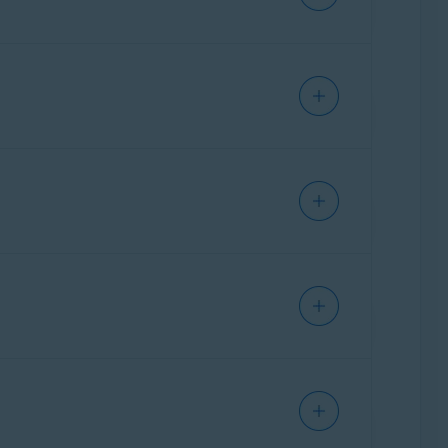
ca de sinais de golpes. Ajuda os usuários a
s. Além de detectar conteúdo suspeito, ele
relacionados à segurança online. O assistente
gitais seguros.
a golpes Pro - Introdução
.
ietários para detectar indicadores
 links que você envia, identificando padrões
uando uma ameaça potencial é detectada, o
 os usuários a entender os riscos. Além disso,
ra-se na detecção e resposta. Por exemplo,
orma, se um usuário estiver prestes a visitar
ndo se trata do Assistente Avast, a mensagem
 O Assistente Avast fornece não apenas a