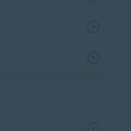
erações fraudulentas. Ele verifica
 você revise manualmente ofertas ou
gratuita) e no
Guardião contra golpes Pro
(a
.
ivar o Avast Mobile Security em um