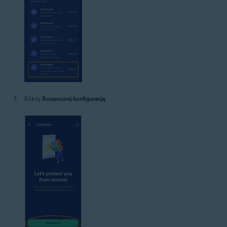
Kliknij
Rozpocznij konfigurację
.