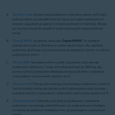
Asystent Avast
: Asystent bezpieczeństwa w Internecie oparty na SI, który
analizuje teksty, pocztę elektroniczną i łącza pod kątem potencjalnych
oszustw i zagadnień związanych z bezpieczeństwem w Internecie. Można
go również używać do wszelkich pytań dotyczących bezpieczeństwa
online.
Obrona WWW
(wcześniej znana jako
Osłona WWW
): To narzędzie
skanuje aktywność w Internecie w czasie rzeczywistym, aby zapobiec
pobieraniu złośliwego oprogramowania na urządzenia i pomóc w unikaniu
podejrzanych witryn.
Obrona SMS
: Narzędzie ochrony przed oszustwami, które skanuje
wiadomości tekstowe w Twojej domyślnej aplikacji do SMS-ów, aby
pomóc wykryć potencjalnie niebezpieczne łącza lub treści oszukańcze,
z opcjonalnym wykrywaniem opartym na AI.
Obrona e-mail
: Funkcja, która skanuje przychodzące wiadomości e-mail na
Twoich kontach online, aby pomóc wykryć potencjalne ryzyko oszustw i
wyłudzeń danych, z opcjonalnym ustawieniem wykrywania opartym na SI.
Obrona połączeń
: Automatycznie blokuje podejrzane i oszukańcze
połączenia oraz pomaga zidentyfikować, czy połączenia przychodzące
pochodzą od zaufanych kontaktów, firm czy potencjalnie ryzykownych
źródeł.