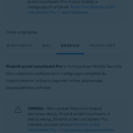
przed oszustwami Pro można znaleźć w
Systemy operacyjne:
następującym artykule:
Avast One Strażnik przed
Windows, macOS, Android i iOS
oszustwami Pro — wprowadzenie
.
Twoje urządzenie:
WINDOWS PC
MAC
ANDROID
IPHONE/IPAD
Strażnik przed oszustwami Pro
to funkcja Avast Mobile Security,
która zapewnia użytkownikom następujące narzędzia do
rozpoznawania i unikania zagrożeń online, poprawiając
bezpieczeństwo cyfrowe:
UWAGA:
Aby uzyskać listę różnic między
darmową wersją, Strażnik przed oszustwami, a
płatną wersją, Strażnik przed oszustwami Pro,
odwiedź poniższy artykuł:
Strażnik przed
oszustwami Pro — najczęściej zadawane pytania
.