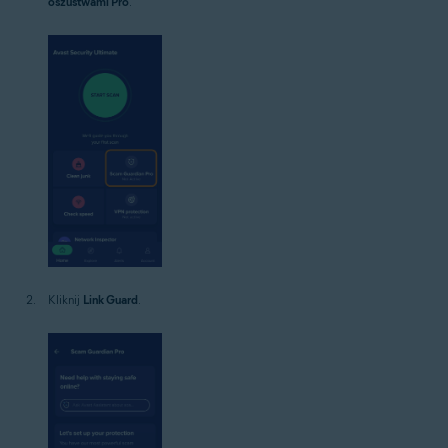
oszustwami Pro
.
Kliknij
Link Guard
.