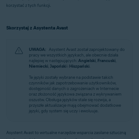
korzystać z tych funkcji.
Skorzystaj z Asystenta Avast
UWAGA:
Asystent Avast został zaprojektowany do
pracy we wszystkich językach, ale obecnie działa
najlepiej w następujących:
Angielski
,
Francuski
,
Niemiecki
,
Japoński
i
Hiszpański
.
Te języki zostały wybrane na podstawie takich
czynników jak zapotrzebowanie użytkowników,
dostępność danych o zagrożeniach w Internecie
oraz złożoność językowa związana z wykrywaniem
oszustw. Obsługa języków stale się rozwija, a
przyszłe aktualizacje mają obejmować dodatkowe
języki, gdy system się uczy i ewoluuje.
Asystent Avast to wirtualne narzędzie wsparcia zasilane sztuczną