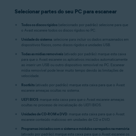
Selecionar partes do seu PC para escanear
Todos os discos rígidos
(selecionado por padrão): selecione para que
o Avast escaneie todos os discos rígidos no PC.
Unidade do sistema
: selecione para incluir os dados armazenados em
dispositivos físicos, como discos rígidos e unidades USB.
Todas as mídias removíveis
(ativado por padrão): marque esta caixa
para que o Avast escaneie os aplicativos iniciados automaticamente
ao inserir um USB ou outro dispositivo removível no PC. Escanear
mídia removível pode levar muito tempo devido às limitações de
velocidade.
Rootkits
(ativado por padrão): marque esta caixa para que o Avast
escaneie ameaças ocultas no sistema.
UEFI BIOS
: marque esta caixa para que o Avast escaneie ameaças
ocultas no processo de inicialização do UEFI BIOS.
Unidades de CD-ROM e DVD
: marque esta caixa para que o Avast
escaneie conteúdo malicioso em unidades de CD e DVD.
Programas iniciados com o sistema e módulos carregados na memória
(ativado por padrão): marque esta caixa para que o Avast escaneie os