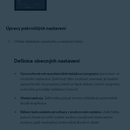
Úpravy pokročilých nastavení
Určete následující parametry a nastavení testu:
Definice obecných nastavení
Upozorňovat mě na potenciálně nežádoucí programy
(povoleno ve
výchozím nastavení): Zaškrtnutí této možnosti znamená, že budete
upozorňováni na programy, které se tajně stahují s jinými programy
a obvykle provádějí nežádoucí činnost.
Hledat nástroje
: Zaškrtněte, pokud chcete vyhledávat potenciálně
škodlivé aplikace.
Během testu následovat odkazy v souborovém systému
: Zaškrtněte,
pokud chcete prověřit ostatní soubory používané testovanými
soubory, jestli neobsahují potenciálně škodlivý obsah.