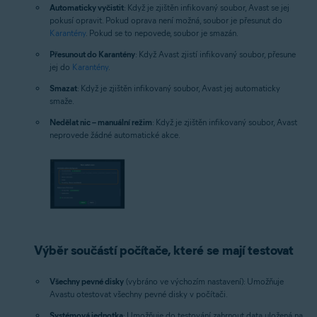
Automaticky vyčistit
: Když je zjištěn infikovaný soubor, Avast se jej
pokusí opravit. Pokud oprava není možná, soubor je přesunut do
Karantény
. Pokud se to nepovede, soubor je smazán.
Přesunout do Karantény
: Když Avast zjistí infikovaný soubor, přesune
jej do
Karantény
.
Smazat
: Když je zjištěn infikovaný soubor, Avast jej automaticky
smaže.
Nedělat nic – manuální režim
: Když je zjištěn infikovaný soubor, Avast
neprovede žádné automatické akce.
Výběr součástí počítače, které se mají testovat
Všechny pevné disky
(vybráno ve výchozím nastavení): Umožňuje
Avastu otestovat všechny pevné disky v počítači.
Systémová jednotka
: Umožňuje do testování zahrnout data uložená na