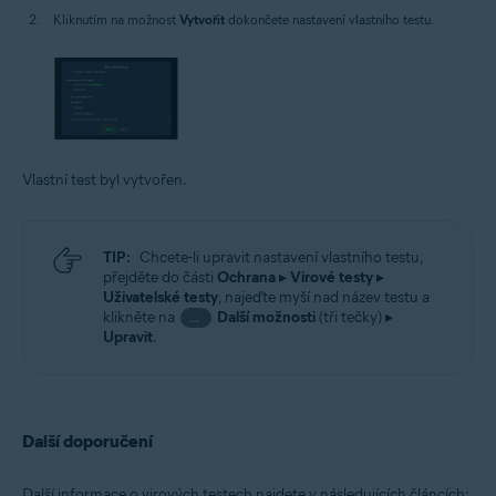
Kliknutím na možnost
Vytvořit
dokončete nastavení vlastního testu.
Vlastní test byl vytvořen.
TIP:
Chcete-li upravit nastavení vlastního testu,
přejděte do části
Ochrana
▸
Virové testy
▸
Uživatelské testy
, najeďte myší nad název testu a
klikněte na
Další možnosti
(tři tečky) ▸
…
Upravit
.
Další doporučení
Další informace o virových testech najdete v následujících článcích: