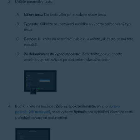
Určete parametry testu:
Název testu
: Do textového pole zadejte název testu.
Typ testu
: Klikněte na rozevírací nabídku a vyberte požadovaný typ
testu.
Četnost
: Klikněte na rozevírací nabídku a určete, jak často se má test
spouštět.
Po dokončení testu vypnout počítač
: Zaškrtněte, pokud chcete
umožnit vypnutí zařízení po dokončení vlastního testu.
Buď klikněte na možnost
Zobrazit pokročilá nastavení
pro
úpravu
pokročilých nastavení
, nebo vyberte
Vytvořit
pro vytvoření vlastního testu
s předdefinovanými nastaveními.