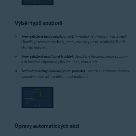
Výběr typů souborů
Typy založené na obsahu (pomalé)
(vybráno ve výchozím nastavení):
Umožňuje testovat soubory, které jsou obvykle nejzranitelnější vůči
útokům malwaru.
Typy založené na příponě (rychlé)
: Umožňuje testovat pouze soubory
s rizikovými příponami, jako jsou .exe, .com a .bat.
Testovat všechny soubory (velmi pomalé)
: Umožňuje testovat všechny
soubory v počítači na přítomnost malwaru.
Úpravy automatických akcí