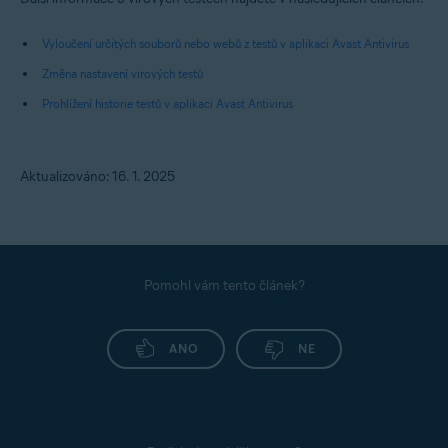
Vyloučení určitých souborů nebo webů z testů v aplikaci Avast Antivirus
Změna nastavení virových testů
Prohlížení historie testů v aplikaci Avast Antivirus
Aktualizováno: 16. 1. 2025
Pomohl vám tento článek?
ANO
NE