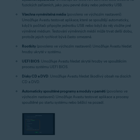
fyzických zařízeních, jako jsou pevné disky nebo jednotky USB.
Všechna vyměnitelná média
(povoleno ve výchozím nastavení):
Umožňuje Avastu testovat aplikace, které se spouštějí automaticky,
když k počítači připojíte jednotku USB nebo když do něj vložíte jiné
výměnné médium. Testování výměnných médií může trvat delší dobu,
protože jejich rychlost bývá často omezená.
Rootkity
(povoleno ve výchozím nastavení): Umožňuje Avastu hledat
hrozby ukryté v systému.
UEFI BIOS
: Umožňuje Avastu hledat skryté hrozby ve spouštěcím
procesu systému UEFI BIOS.
Disky CD a DVD
: Umožňuje Avastu hledat škodlivý obsah na discích
CD a DVD.
Automaticky spouštěné programy a moduly v paměti
(povoleno ve
výchozím nastavení): Umožňuje Avastu testovat aplikace a procesy
spouštěné po startu systému nebo běžící na pozadí.