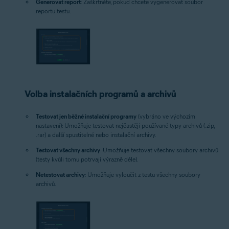
Generovat report
: Zaškrtněte, pokud chcete vygenerovat soubor
reportu testu.
Volba instalačních programů a archivů
Testovat jen běžné instalační programy
(vybráno ve výchozím
nastavení): Umožňuje testovat nejčastěji používané typy archivů (.zip,
.rar) a další spustitelné nebo instalační archivy.
Testovat všechny archivy
: Umožňuje testovat všechny soubory archivů
(testy kvůli tomu potrvají výrazně déle).
Netestovat archivy
: Umožňuje vyloučit z testu všechny soubory
archivů.