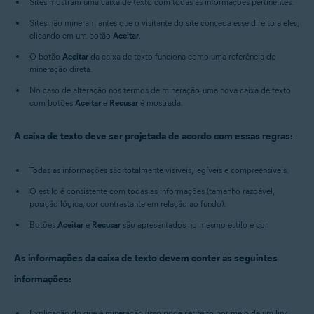
Sites mostram uma caixa de texto com todas as informações pertinentes.
Sites não mineram antes que o visitante do site conceda esse direito a eles,
clicando em um botão
Aceitar
.
O botão
Aceitar
da caixa de texto funciona como uma referência de
mineração direta.
No caso de alteração nos termos de mineração, uma nova caixa de texto
com botões
Aceitar
e
Recusar
é mostrada.
A caixa de texto deve ser projetada de acordo com essas regras:
Todas as informações são totalmente visíveis, legíveis e compreensíveis.
O estilo é consistente com todas as informações (tamanho razoável,
posição lógica, cor contrastante em relação ao fundo).
Botões
Aceitar
e
Recusar
são apresentados no mesmo estilo e cor.
As informações da caixa de texto devem conter as seguintes
informações:
Explicação do que é mineração (isso pode ser feito por meio de um link