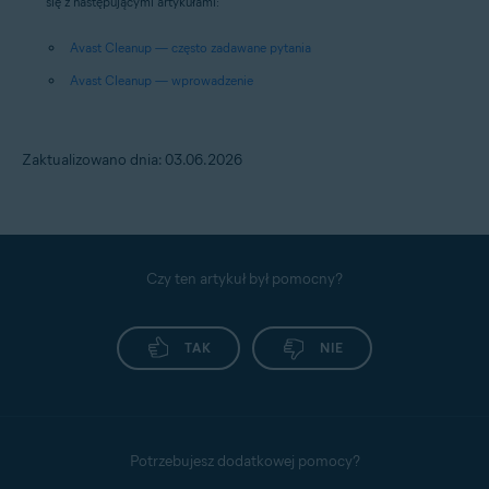
się z następującymi artykułami:
Avast Cleanup — często zadawane pytania
Avast Cleanup — wprowadzenie
Zaktualizowano dnia: 03.06.2026
Czy ten artykuł był pomocny?
TAK
NIE
Potrzebujesz dodatkowej pomocy?