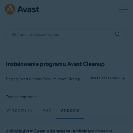
Instalowanie programu Avast Cleanup
Dotyczy Avast Cleanup Premium, Avast Cleanup
POKAŻ SZCZEGÓŁY
Twoje urządzenie:
Produkty:
Avast Cleanup Premium
WINDOWS PC
MAC
ANDROID
Avast Cleanup
Systemy operacyjne:
Aplikacja
Avast Cleanup dla systemu Android
jest dostępna