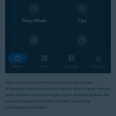
Płatna subskrypcja zostanie automatycznie aktywowana.
W przypadku zasubskrybowania programu Avast Cleanup Premium
w inny sposób może być wymagana ręczna aktywacja aplikacji. Aby
uzyskać szczegółowe instrukcje aktywacji, zapoznaj się
z następującym artykułem: