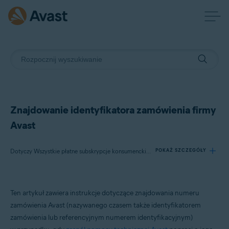
Znajdowanie identyfikatora zamówienia firmy
Avast
Dotyczy Wszystkie płatne subskrypcje konsumenckie Avast
POKAŻ SZCZEGÓŁY
Produkty:
Ten artykuł zawiera instrukcje dotyczące znajdowania numeru
Wszystkie płatne subskrypcje konsumenckie Avast
zamówienia Avast (nazywanego czasem także identyfikatorem
zamówienia lub referencyjnym numerem identyfikacyjnym)
Systemy operacyjne: