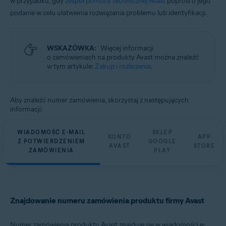
w przypadku, gdy
zespół pomocy technicznej Avast
poprosi o jego
Wszystkie obsługiwane systemy operacyjne
podanie w celu ułatwienia rozwiązania problemu lub identyfikacji.
WSKAZÓWKA:
Więcej informacji
o zamówieniach na produkty Avast można znaleźć
w tym artykule:
Zakup i rozliczenia
.
Aby znaleźć numer zamówienia, skorzystaj z następujących
informacji:
WIADOMOŚĆ E-MAIL
SKLEP
KONTO
APP
Z POTWIERDZENIEM
GOOGLE
AVAST
STORE
ZAMÓWIENIA
PLAY
Znajdowanie numeru zamówienia produktu firmy Avast
Numer zamówienia produktu Avast znajduje się w wiadomości e-