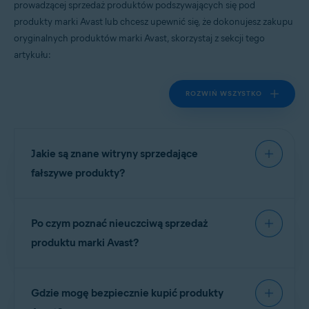
prowadzącej sprzedaż produktów podszywających się pod
Wszystkie obsługiwane platformy
produkty marki Avast lub chcesz upewnić się, że dokonujesz zakupu
oryginalnych produktów marki Avast, skorzystaj z sekcji tego
artykułu:
ROZWIŃ WSZYSTKO
Jakie są znane witryny sprzedające
fałszywe produkty?
Przygotowaliśmy dla naszych użytkowników listę
Po czym poznać nieuczciwą sprzedaż
witryn prowadzących sprzedaż nielegalnych
produktów. Żadna z poniższych stron
nie ma
produktu marki Avast?
żadnego związku
z oprogramowaniem firmy
Avast i
nie jest autoryzowanym
sprzedawcą
Oszukańcze witryny często oferują klucze
naszych produktów:
Gdzie mogę bezpiecznie kupić produkty
licencyjne lub subskrypcje bezpłatnych produktów
marki Avast w cenach zbliżonych do cen