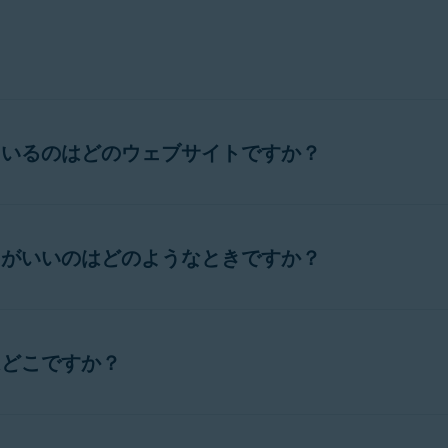
ているのはどのウェブサイトですか？
知の不正なウェブサイト一覧を下記のように作成しました。こ
せん
:
うがいいのはどのようなときですか？
ム ソフトウェアと同様の価格で、無料のアバスト製品向けのラ
ェブサイトを報告するには、
アバスト サポート
までお問い合
は、お客様が不正なウェブサイトからメールで請求書を受け取
はどこですか？
意していないプログラム一覧が提示されます。
群では提供
していない
「永久」ライセンスや「永久」サブスク
ーと提携し、弊社のソフトウェア製品およびサービスのオンライ
め、これらのウェブサイトでお支払いいただいても、正規の有