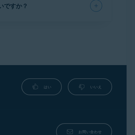
いですか？
ています:
でメッセージが表示されている場合です:
上記の一覧に記載されている不正販売を行う
連絡することをお勧めいたします。また、お
ア プログラムへのリンクのみを提供してい
ート
までご連絡ください。お客様からのご連
ができます。
はい
いいえ
SSOL
細書にはこれらの販売元のいずれかの
ご利用
お問い合わせ