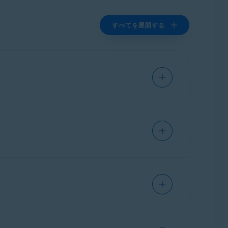
すべてを展開する
れらのサイトはアバスト ソフトウェアとは
イセンスキーまたはサブスクリプションを提
わせください。
ると、アバスト ソフトウェアに関する記述
リプション、または「ゴールド パッケー
ン販売と流通を管理しています。
料アバスト サブスクリプションまたはライ