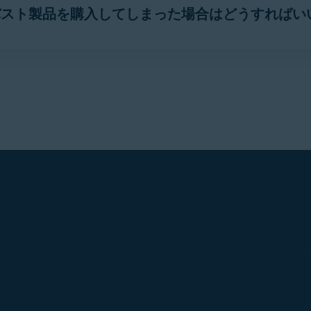
バスト製品を購入してしまった場合はどうすればい
ください。
容一覧は、アバスト製品の正規オンライン販売元のみを記載し
の方法は、ウェブサイトのページ下に、下記のような小さい文字
明な場合は、
アバスト サポート
までお問い合わせください。
o_rs/
NEXWAY
または
PAYPAL *NEXWAY
購入した場合は、お客様のクレジットカード発行会社に直ちに
グラムの所有者といかなる提携も行っておらず、このソフトウェ
相談窓口に届け出ることもご検討ください。
ォーム
いると思われるウェブサイトを発見した場合は、
アバスト サポ
ST Software s.r.o
、必要に応じて
既知の不正なウェブサイト
一覧に追加すること
m
合わせフォーム
e Group) のグループ会社)
ST, ASSIST, CY
または
AVAST ASSIST
または
AVAST LIMA
ォーム
ブスクリプションを購入する場合、クレジットカードの利用明