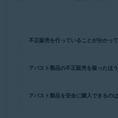
オペレーティング システム:
サポートされるすべてのプラットフォーム
不正販売を行っていることが分かっ
お客様を不正から守るために、アバストは既
一切関係なく
、弊社公認の代理店
でもありま
アバスト製品の不正販売を疑ったほ
不正なウェブサイトは、アバスト プレミア
注意:
一覧に記載されていないウ
供していることが多いです。その他の事例で
アバスト製品を安全に購入できるの
がありません。代わりに、お客様が購入に同
http://www.anti-virus-101.com
一部の不正なウェブサイトは、アバスト製品
アバストは大手の eコマース プロバイダ
http://www.avastt.us
ジ」を提供している場合があります。そのた