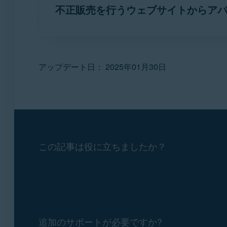
不正販売を行うウェブサイトからア
センスはお受け取りになれませんのでご注意
下記の販売元およびクレジットカード記述内
http://www.anti-virus.2009fr.com
http://www.official-anti-virus.com/avast2/
不正なウェブサイトを特定するもう 1 つ
Nexway
お客様が購入したアバスト製品の正当性が不
http://www.anti-virus-101.com/avast_prom
クレジット カードの説明：
CB AVAST 
ウェブサイトのいずれかからアバスト製品を
「
本ウェブサイトはこのソフトウェア プロ
企業ウェブサイト:
www.nexway.com
近くの消費者センターやお住いの地域の警察
アップデート日： 2025年01月30日
http://www.freedownloadzone.com
ます。
」
決済に関する問い合わせ:
お問い合わせフ
http://www.antivirus.2009fr.com
Cleverbridge
アバスト ソフトウェアの不正販売を行って
http://www.free-download-place.net
クレジットカードのご利用店名:
CBA*AVA
絡により、弊社は当該ウェブサイトを調査し
企業ウェブサイト：
www.cleverbridge.co
http://avast.freesecuredownloads.com
取り引きに関するお問い合わせ：
お問い
http://avast.download-suite.com
この記事は役に立ちましたか？
Allsoft (Noventiq Group (旧 Softlin
http://avast.d0wnloadz.net
クレジットカード明細のご利用店名:
AVA
企業ウェブサイト:
www.allsoft.ru
http://avast2008.info
決済に関する問い合わせ:
お問い合わせフ
http://avast.uk-s0ftware.com
アバスト公式ウェブサイトからアバストのサ
http://www.avast.2009download.org
店名
が常に記載されます。
追加のサポートが必要ですか?