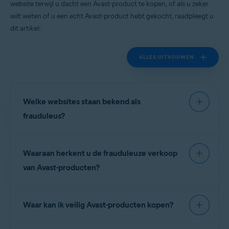
website terwijl u dacht een Avast-product te kopen, of als u zeker
Alle ondersteunde platforms
wilt weten of u een echt Avast-product hebt gekocht, raadpleegt u
dit artikel:
ALLES UITVOUWEN
Welke websites staan bekend als
frauduleus?
Om u te beschermen hebben we een overzicht
Waaraan herkent u de frauduleuze verkoop
gemaakt van bekende malafide sites. Deze
websites hebben
niets te maken
met Avast en zijn
van Avast-producten?
geen geautoriseerde
verkooppunten van Avast-
producten:
Frauduleuze websites bieden vaak licentiesleutels
Waar kan ik veilig Avast-producten kopen?
of abonnementen voor gratis Avast-producten
aan tegen prijzen die vergelijkbaar zijn met die van
OPMERKING:
Neem contact op
betaalde software van Avast. In andere gevallen