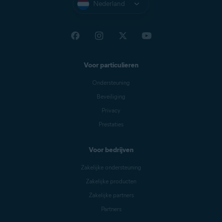
Nederland
http://www.DownloadAvast.com
http://download-avast.com
http://www.download-zone-free.com
http://www.freedownloadspace.com
Voor particulieren
http://avast-download-now.com
Ondersteuning
http://www.mydownloadsite.com
Beveiliging
http://www.downloadinghome.com
Privacy
http://2011-download.com/avast/
Prestaties
http://avast.6-downloads.com
http://telecharger-2012.com
Voor bedrijven
http://fr.winds10.com/avast/
Zakelijke ondersteuning
http://unmillondeutilidades.com/ad/avast-antivirus-v2-
Zakelijke producten
arg/
Zakelijke partners
Partners