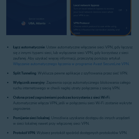
Łącz automatycznie
: Ustaw automatyczne włączanie sieci VPN, gdy łączysz
się z innymi typami sieci, lub wyłączanie sieci VPN, gdy korzystasz z sieci
zaufanej. Aby uzyskać więcej informacji, przeczytaj poniższy artykuł:
Włączanie automatycznego łączenia w programie Avast SecureLine VPN
.
Split Tunneling
: Wyklucza pewne aplikacje z szyfrowania przez sieć VPN.
Wyłącznik awaryjny
: Zapewnia opcję automatycznego blokowania całego
ruchu internetowego w chwili nagłej utraty połączenia z siecią VPN.
Osłona przed zagrożeniami podczas korzystania z sieci Wi-Fi
:
Automatycznie włącza VPN, jeśli w połączeniu sieci Wi-Fi zostanie wykryte
zagrożenie.
Pomijanie sieci lokalnej
: Umożliwia uzyskanie dostępu do innych urządzeń
w sieci lokalnej nawet przy włączonej sieci VPN.
Protokół VPN
: Wybierz protokół spośród dostępnych protokołów VPN.