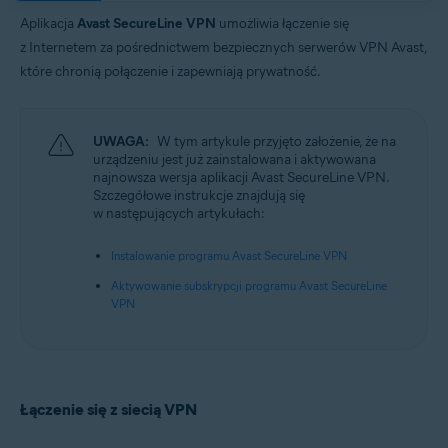
Systemy operacyjne:
Aplikacja
Avast SecureLine VPN
umożliwia łączenie się
Google Android 6.0 (Lollipop, API 23) lub nowszy
z Internetem za pośrednictwem bezpiecznych serwerów VPN Avast,
Apple iOS 14.0 lub nowszy
które chronią połączenie i zapewniają prywatność.
UWAGA:
W tym artykule przyjęto założenie, że na
urządzeniu jest już zainstalowana i aktywowana
najnowsza wersja aplikacji Avast SecureLine VPN.
Szczegółowe instrukcje znajdują się
w następujących artykułach:
Instalowanie programu Avast SecureLine VPN
Aktywowanie subskrypcji programu Avast SecureLine
VPN
Łączenie się z siecią VPN