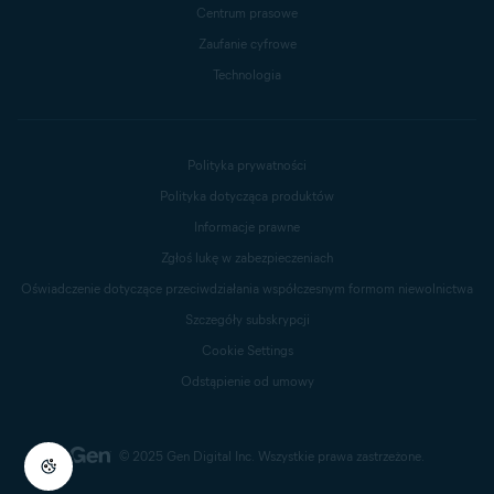
Centrum prasowe
Zaufanie cyfrowe
Technologia
Polityka prywatności
Polityka dotycząca produktów
Informacje prawne
Zgłoś lukę w zabezpieczeniach
Oświadczenie dotyczące przeciwdziałania współczesnym formom niewolnictwa
Szczegóły subskrypcji
Cookie Settings
Odstąpienie od umowy
© 2025 Gen Digital Inc.
Wszystkie prawa zastrzeżone.