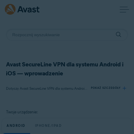
Avast SecureLine VPN dla systemu Android i
iOS — wprowadzenie
Dotyczy Avast SecureLine VPN dla systemu Android, Avast SecureLine VPN dla systemu iOS
POKAŻ SZCZEGÓŁY
Produkty:
Twoje urządzenie:
Avast SecureLine VPN 6.x dla systemu Android
Avast SecureLine VPN 6.x dla systemu iOS
ANDROID
IPHONE/IPAD