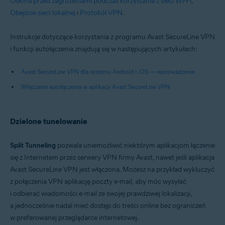
Osłona przed zagrożeniami podczas korzystania z sieci Wi-Fi
,
Google Android 6.0 (Lollipop, API 23) lub nowszy
Obejście sieci lokalnej
i
Protokół VPN
.
Instrukcje dotyczące korzystania z programu Avast SecureLine VPN
i funkcji autołączenia znajdują się w następujących artykułach:
Avast SecureLine VPN dla systemu Android i iOS — wprowadzenie
Włączanie autołączenia w aplikacji Avast SecureLine VPN
Dzielone tunelowanie
Split Tunneling
pozwala uniemożliwić niektórym aplikacjom łączenie
się z Internetem przez serwery VPN firmy Avast, nawet jeśli aplikacja
Avast SecureLine VPN jest włączona. Możesz na przykład wykluczyć
z połączenia VPN aplikację poczty e-mail, aby móc wysyłać
i odbierać wiadomości e-mail ze swojej prawdziwej lokalizacji,
a jednocześnie nadal mieć dostęp do treści online bez ograniczeń
w preferowanej przeglądarce internetowej.