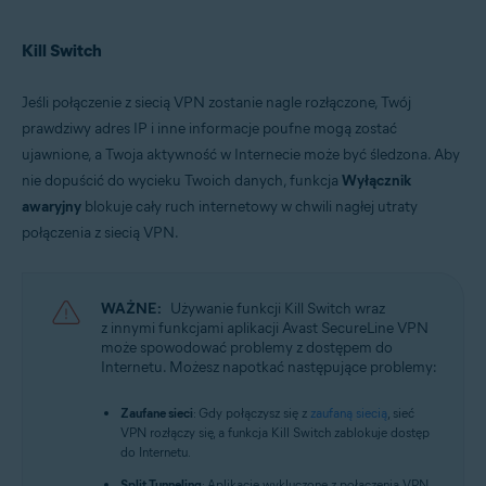
Kill Switch
Jeśli połączenie z siecią VPN zostanie nagle rozłączone, Twój
prawdziwy adres IP i inne informacje poufne mogą zostać
ujawnione, a Twoja aktywność w Internecie może być śledzona. Aby
nie dopuścić do wycieku Twoich danych, funkcja
Wyłącznik
awaryjny
blokuje cały ruch internetowy w chwili nagłej utraty
połączenia z siecią VPN.
WAŻNE:
Używanie funkcji Kill Switch wraz
z innymi funkcjami aplikacji Avast SecureLine VPN
może spowodować problemy z dostępem do
Internetu. Możesz napotkać następujące problemy:
Zaufane sieci
: Gdy połączysz się z
zaufaną siecią
, sieć
VPN rozłączy się, a funkcja Kill Switch zablokuje dostęp
do Internetu.
Split Tunneling
: Aplikacje wykluczone z połączenia VPN