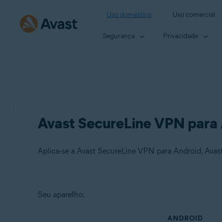
Uso doméstico
Uso comercial
Segurança
Privacidade
Avast SecureLine VPN para 
Aplica-se a Avast SecureLine VPN para Android, Ava
Produtos:
Seu aparelho:
Avast SecureLine VPN 6.x para Android
ANDROID
Avast SecureLine VPN 6.x para iOS