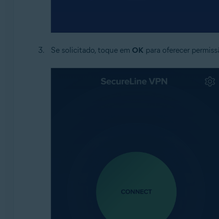
Se solicitado, toque em
OK
para oferecer permis