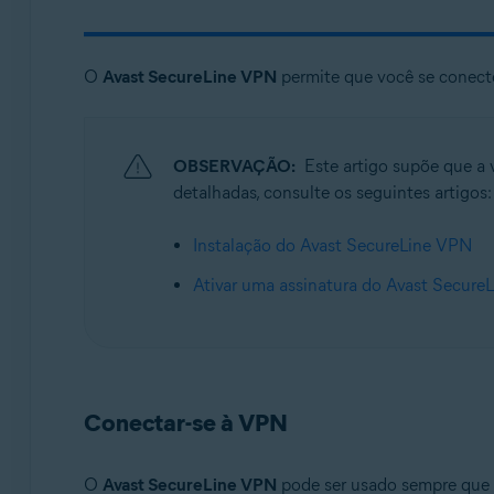
Sistemas operacionais:
O
Avast SecureLine VPN
permite que você se conecte
Google Android 6.0 (Lollipop, API 23) ou posterior
Apple iOS 14.0 ou posterior
OBSERVAÇÃO:
Este artigo supõe que a 
detalhadas, consulte os seguintes artigos:
Instalação do Avast SecureLine VPN
Ativar uma assinatura do Avast Secure
Conectar-se à VPN
O
Avast SecureLine VPN
pode ser usado sempre que 