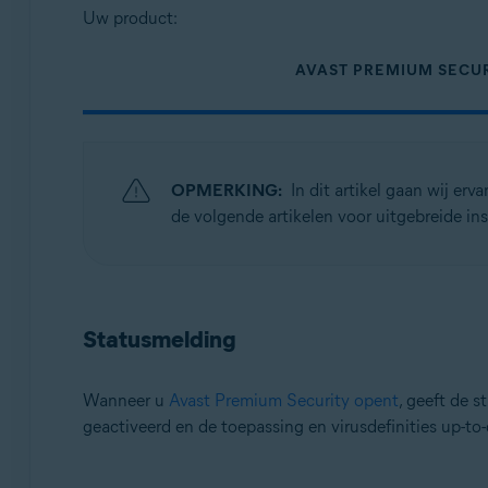
Uw product:
Besturingssystemen:
AVAST PREMIUM SECU
Apple macOS 13.x (Ventura)
Apple macOS 12.x (Monterey)
Apple macOS 11.x (Big Sur)
Apple macOS 10.15.x (Catalina)
Apple macOS 10.14.x (Mojave)
OPMERKING:
In dit artikel gaan wij er
Apple macOS 10.13.x (High Sierra)
de volgende artikelen voor uitgebreide inst
Apple macOS 10.12.x (Sierra)
Apple Mac OS X 10.11.x (El Capitan)
Statusmelding
Wanneer u
Avast Premium Security opent
, geeft de 
geactiveerd en de toepassing en virusdefinities up-to-