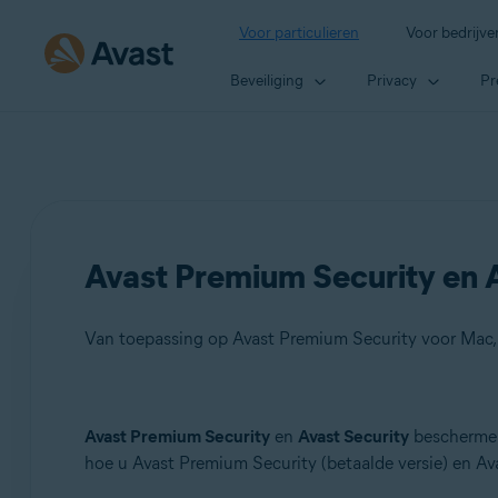
Voor particulieren
Voor bedrijve
Beveiliging
Privacy
Pr
Avast Premium Security en A
Van toepassing op Avast Premium Security voor Mac,
Producten:
Avast Premium Security
en
Avast Security
beschermen 
hoe u Avast Premium Security (betaalde versie) en Ava
Avast Premium Security 15.x voor Mac
Avast Security 15.x voor Mac