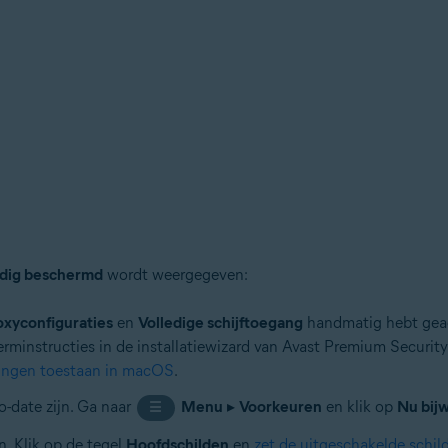
ledig beschermd
wordt weergegeven:
xyconfiguraties
en
Volledige schijftoegang
handmatig hebt geac
herminstructies in de installatiewizard van Avast Premium Securit
ingen toestaan in macOS
.
o-date zijn. Ga naar
Menu
▸
Voorkeuren
en klik op
Nu bij
☰
. Klik op de tegel
Hoofdschilden
en
zet de uitgeschakelde schi