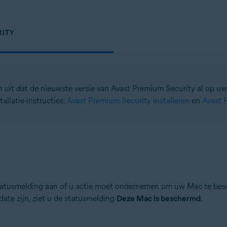
RITY
van uit dat de nieuwste versie van Avast Premium Security al op u
allatie-instructies:
Avast Premium Security installeren
en
Avast 
statusmelding aan of u actie moet ondernemen om uw Mac te besc
date zijn, ziet u de statusmelding
Deze Mac is beschermd
.