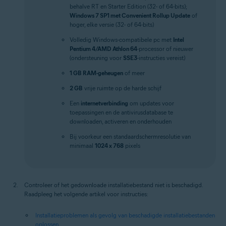
behalve RT en Starter Edition (32- of 64-bits);
Windows 7 SP1 met Convenient Rollup Update
of
hoger, elke versie (32- of 64-bits)
Volledig Windows-compatibele pc met
Intel
Pentium 4/AMD Athlon 64
-processor of nieuwer
(ondersteuning voor
SSE3
-instructies vereist)
1 GB RAM-geheugen
of meer
2 GB
vrije ruimte op de harde schijf
Een
internetverbinding
om updates voor
toepassingen en de antivirusdatabase te
downloaden, activeren en onderhouden
Bij voorkeur een standaardschermresolutie van
minimaal
1024 x 768
pixels
Controleer of het gedownloade installatiebestand niet is beschadigd.
Raadpleeg het volgende artikel voor instructies:
Installatieproblemen als gevolg van beschadigde installatiebestanden
oplossen