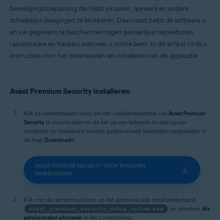
Microsoft Windows 11 Home / Pro / Enterprise / Education
beveiligingstoepassing die helpt virussen, spyware en andere
Microsoft Windows 10 Home / Pro / Enterprise / Education – 32-/64-bits
schadelijke dreigingen te blokkeren. Daarnaast helpt de software u
Microsoft Windows 8.1 / Pro / Enterprise – 32-/64-bits
Microsoft Windows 8 / Pro / Enterprise – 32-/64-bits
en uw gegevens te beschermen tegen gevaarlijke nepwebsites,
Microsoft Windows 7 Home Basic / Home Premium / Professional /
ransomware en hackers wanneer u online bent. In dit artikel vindt u
Enterprise / Ultimate – Service Pack 1 met Convenient Rollup Update,
instructies voor het downloaden en installeren van de applicatie.
32-/64-bits
Apple macOS 15.x (Sequoia)
Apple macOS 14.x (Sonoma)
Apple macOS 13.x (Ventura)
Avast Premium Security installeren
Apple macOS 12.x (Monterey)
Apple macOS 11.x (Big Sur)
Apple macOS 10.15.x (Catalina)
Klik op onderstaande knop om het installatiebestand van
Avast Premium
Apple macOS 10.14.x (Mojave)
Security
te downloaden en sla het op een bekende locatie op uw
Apple macOS 10.13.x (High Sierra)
computer op (standaard worden gedownloade bestanden opgeslagen in
de map
Downloads
).
AVAST PREMIUM SECURITY VOOR WINDOWS
DOWNLOADEN
Klik met de rechtermuisknop op het gedownloade installatiebestand
avast_premium_security_setup_online.exe
en selecteer
Als
administrator uitvoeren
in het contextmenu.