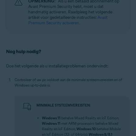
OPMERKING:
Als u een betaald abonnement op
Avast Premium Security hebt, moet u dat
handmatig activeren. Raadpleeg het volgende
artikel voor gedetailleerde instructies:
Avast
Premium Security activeren
.
Nog hulp nodig?
Doe het volgende als u installatieproblemen ondervindt:
Controleer of uw pc voldoet aan de minimale systeemvereisten en of
Windows up-to-date is.
MINIMALE SYSTEEMVEREISTEN:
Windows 11
behalve Mixed Reality en IoT Edition;
Windows 11
met ARM-processors behalve Mixed
Reality en IoT Edition;
Windows 10
behalve Mobile
en IoT Edition (32- of 64-bits);
Windows 8/8.1