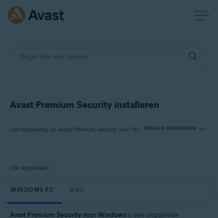
Avast Premium Security installeren
Van toepassing op Avast Premium Security voor Windows, Avast Premium Security voor Mac
DETAILS WEERGEVEN
Producten:
Uw apparaat:
Avast Premium Security 24.x voor Windows
Avast Premium Security 15.x voor Mac
WINDOWS PC
MAC
Besturingssystemen:
Avast Premium Security voor Windows
is een uitgebreide