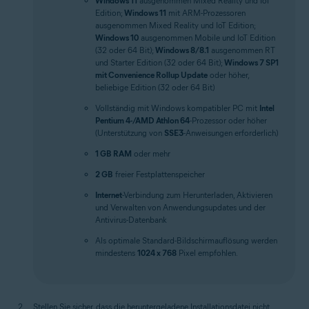
Windows 11
ausgenommen Mixed Reality und IoT
Edition;
Windows 11
mit ARM-Prozessoren
ausgenommen Mixed Reality und IoT Edition;
Windows 10
ausgenommen Mobile und IoT Edition
(32 oder 64 Bit);
Windows 8/8.1
ausgenommen RT
und Starter Edition (32 oder 64 Bit);
Windows 7 SP1
mit Convenience Rollup Update
oder höher,
beliebige Edition (32 oder 64 Bit)
Vollständig mit Windows kompatibler PC mit
Intel
Pentium 4-/AMD Athlon 64
-Prozessor oder höher
(Unterstützung von
SSE3
-Anweisungen erforderlich)
1 GB RAM
oder mehr
2 GB
freier Festplattenspeicher
Internet
-Verbindung zum Herunterladen, Aktivieren
und Verwalten von Anwendungsupdates und der
Antivirus-Datenbank
Als optimale Standard-Bildschirmauflösung werden
mindestens
1024 x 768
Pixel empfohlen.
Stellen Sie sicher, dass die heruntergeladene Installationsdatei nicht