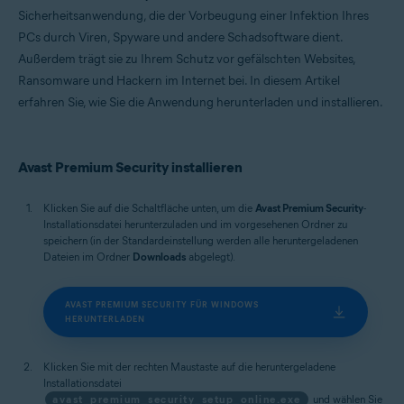
Microsoft Windows 11 Home/Pro/Enterprise/Education
Sicherheitsanwendung, die der Vorbeugung einer Infektion Ihres
Microsoft Windows 10 Home/Pro/Enterprise/Education – 32-/64-Bit
PCs durch Viren, Spyware und andere Schadsoftware dient.
Microsoft Windows 8.1 Home/Pro/Enterprise/Education – 32-/64-Bit
Microsoft Windows 8 Home/Pro/Enterprise/Education – 32-/64-Bit
Außerdem trägt sie zu Ihrem Schutz vor gefälschten Websites,
Microsoft Windows 7 Home Basic/Home
Ransomware und Hackern im Internet bei. In diesem Artikel
Premium/Professional/Enterprise/Ultimate – Service Pack 1 mit
erfahren Sie, wie Sie die Anwendung herunterladen und installieren.
benutzerfreundlichem Rollup-Update, 32-/64-Bit
Apple macOS 15.x (Sequoia)
Apple macOS 14.x (Sonoma)
Apple macOS 13.x (Ventura)
Avast Premium Security installieren
Apple macOS 12.x (Monterey)
Apple macOS 11.x (Big Sur)
Apple macOS 10.15.x (Catalina)
Klicken Sie auf die Schaltfläche unten, um die
Avast Premium Security
-
Apple macOS 10.14.x (Mojave)
Installationsdatei herunterzuladen und im vorgesehenen Ordner zu
Apple macOS 10.13.x (High Sierra)
speichern (in der Standardeinstellung werden alle heruntergeladenen
Dateien im Ordner
Downloads
abgelegt).
AVAST PREMIUM SECURITY FÜR WINDOWS
HERUNTERLADEN
Klicken Sie mit der rechten Maustaste auf die heruntergeladene
Installationsdatei
avast_premium_security_setup_online.exe
und wählen Sie