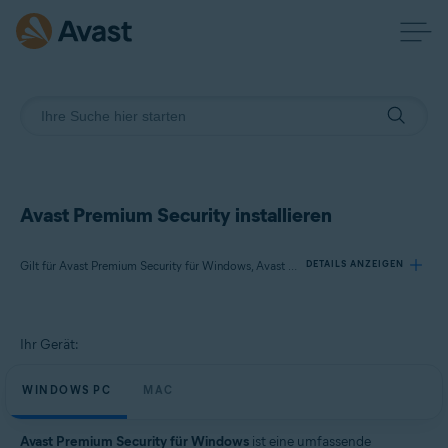
Avast Premium Security installieren
Gilt für Avast Premium Security für Windows, Avast Premium Security für Mac
DETAILS ANZEIGEN
Produkte:
Ihr Gerät:
Avast Premium Security 24.x für Windows
Avast Premium Security 15.x für Mac
WINDOWS PC
MAC
Betriebssysteme:
Avast Premium Security für Windows
ist eine umfassende