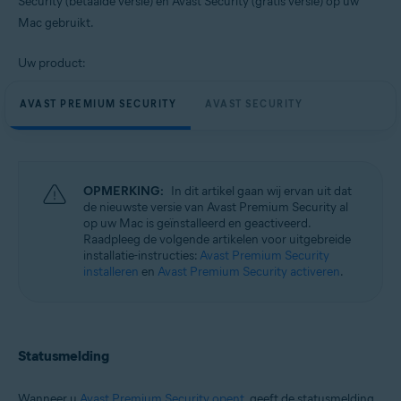
Security (betaalde versie) en Avast Security (gratis versie) op uw
Besturingssystemen:
Mac gebruikt.
Apple macOS 13.x (Ventura)
Apple macOS 12.x (Monterey)
Uw product:
Apple macOS 11.x (Big Sur)
Apple macOS 10.15.x (Catalina)
Apple macOS 10.14.x (Mojave)
AVAST PREMIUM SECURITY
AVAST SECURITY
Apple macOS 10.13.x (High Sierra)
Apple macOS 10.12.x (Sierra)
Apple Mac OS X 10.11.x (El Capitan)
OPMERKING:
In dit artikel gaan wij ervan uit dat
de nieuwste versie van Avast Premium Security al
op uw Mac is geïnstalleerd en geactiveerd.
Raadpleeg de volgende artikelen voor uitgebreide
installatie-instructies:
Avast Premium Security
installeren
en
Avast Premium Security activeren
.
Statusmelding
Wanneer u
Avast Premium Security opent
, geeft de statusmelding