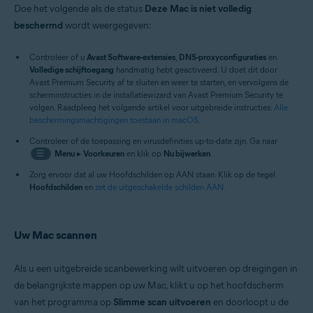
Doe het volgende als de status
Deze Mac is niet volledig
beschermd
wordt weergegeven:
Controleer of u
Avast Software-extensies
,
DNS-proxyconfiguraties
en
Volledige schijftoegang
handmatig hebt geactiveerd. U doet dit door
Avast Premium Security af te sluiten en weer te starten, en vervolgens de
scherminstructies in de installatiewizard van Avast Premium Security te
volgen. Raadpleeg het volgende artikel voor uitgebreide instructies:
Alle
beschermingsmachtigingen toestaan in macOS
.
Controleer of de toepassing en virusdefinities up-to-date zijn. Ga naar
☰
Menu
▸
Voorkeuren
en klik op
Nu bijwerken
.
Zorg ervoor dat al uw Hoofdschilden op AAN staan. Klik op de tegel
Hoofdschilden
en
zet de uitgeschakelde schilden AAN
.
Uw Mac scannen
Als u een uitgebreide scanbewerking wilt uitvoeren op dreigingen in
de belangrijkste mappen op uw Mac, klikt u op het hoofdscherm
van het programma op
Slimme scan uitvoeren
en doorloopt u de