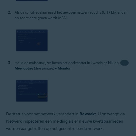
Als de schuifregelaar naast het gekozen netwerk rood is (UIT), klik er dan
op zodat deze groen wordt (AAN).
Houd de muisaanwijzer boven het deelvenster in kwestie en klik op
…
Meer opties
(drie puntjes) ▸
Monitor
.
De status voor het netwerk verandert in
Bewaakt
. U ontvangt via
Netwerk inspecteren een melding als er nieuwe kwetsbaarheden
worden aangetroffen op het gecontroleerde netwerk.