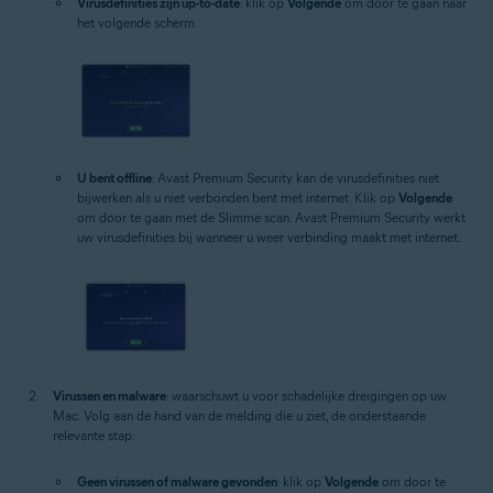
Virusdefinities zijn up-to-date
: klik op
Volgende
om door te gaan naar
het volgende scherm.
U bent offline
: Avast Premium Security kan de virusdefinities niet
bijwerken als u niet verbonden bent met internet. Klik op
Volgende
om door te gaan met de Slimme scan. Avast Premium Security werkt
uw virusdefinities bij wanneer u weer verbinding maakt met internet.
Virussen en malware
: waarschuwt u voor schadelijke dreigingen op uw
Mac. Volg aan de hand van de melding die u ziet, de onderstaande
relevante stap:
Geen virussen of malware gevonden
: klik op
Volgende
om door te