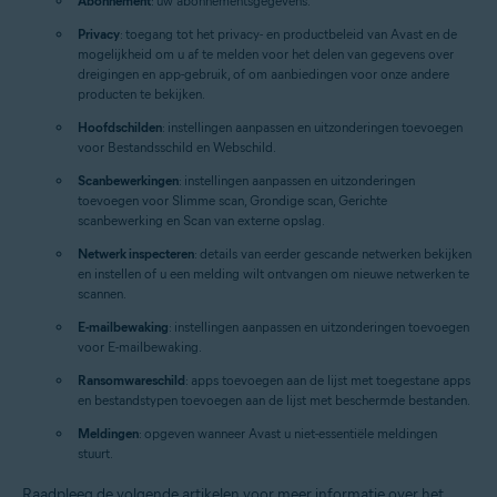
Abonnement
: uw abonnementsgegevens.
Privacy
: toegang tot het privacy- en productbeleid van Avast en de
mogelijkheid om u af te melden voor het delen van gegevens over
dreigingen en app-gebruik, of om aanbiedingen voor onze andere
producten te bekijken.
Hoofdschilden
: instellingen aanpassen en uitzonderingen toevoegen
voor Bestandsschild en Webschild.
Scanbewerkingen
: instellingen aanpassen en uitzonderingen
toevoegen voor Slimme scan, Grondige scan, Gerichte
scanbewerking en Scan van externe opslag.
Netwerk inspecteren
: details van eerder gescande netwerken bekijken
en instellen of u een melding wilt ontvangen om nieuwe netwerken te
scannen.
E-mailbewaking
: instellingen aanpassen en uitzonderingen toevoegen
voor E-mailbewaking.
Ransomwareschild
: apps toevoegen aan de lijst met toegestane apps
en bestandstypen toevoegen aan de lijst met beschermde bestanden.
Meldingen
: opgeven wanneer Avast u niet-essentiële meldingen
stuurt.
Raadpleeg de volgende artikelen voor meer informatie over het