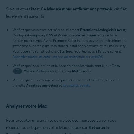
Si vous voyez l’état
Ce Mac n’est pas entièrement protégé
, vérifiez
les éléments suivants :
Vérifiez que vous avec activé manuellement
Extensions des logiciels Avast
,
Configurations proxy DNS
et
Accès complet au disque
. Pour ce faire,
fermez puis rouvrez Avast Premium Security, puis suivez les instructions qui
s’affichent à l’écran dans l’assistant d’installation d’Avast Premium Security.
Pour obtenir des instructions détaillées, reportez-vous à l’article suivant :
Accorder toutes les autorisations de protection sur macOS
.
Vérifiez que l’application et la base de données virale sont à jour. Dans
☰
Menu
▸
Préférences
, cliquez sur
Mettre à jour
.
Vérifiez que tous vos agents de protection sont activés. Cliquez sur la
vignette
Agents de protection
et
activez les agents
.
Analyser votre Mac
Pour exécuter une analyse complète des menaces au sein des
répertoires critiques de votre Mac, cliquez sur
Exécuter le