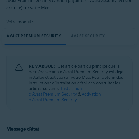
Avast Premium Security (version payante) et Avast Security (version
Systèmes d'exploitation:
gratuite) sur votre Mac.
Apple macOS 13.x (Ventura)
Apple macOS 12.x (Monterey)
Votre produit :
Apple macOS 11.x (Big Sur)
Apple macOS 10.15.x (Catalina)
Apple macOS 10.14.x (Mojave)
AVAST PREMIUM SECURITY
AVAST SECURITY
Apple macOS 10.13.x (High Sierra)
Apple macOS 10.12.x (Sierra)
Apple Mac OS X 10.11.x (El Capitan)
REMARQUE:
Cet article part du principe que la
dernière version d’Avast Premium Security est déjà
installée et activée sur votre Mac. Pour obtenir des
instructions d’installation détaillées, consultez les
articles suivants :
Installation
d’Avast Premium Security
&
Activation
d’Avast Premium Security
.
Message d’état