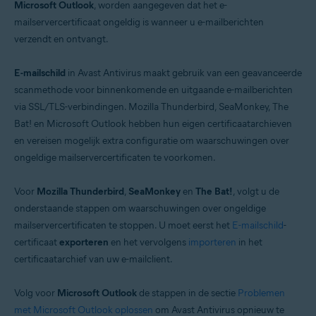
Microsoft Outlook
, worden aangegeven dat het e-
mailservercertificaat ongeldig is wanneer u e-mailberichten
Besturingssystemen:
verzendt en ontvangt.
Windows
E-mailschild
in Avast Antivirus maakt gebruik van een geavanceerde
scanmethode voor binnenkomende en uitgaande e-mailberichten
via SSL/TLS-verbindingen. Mozilla Thunderbird, SeaMonkey, The
Bat! en Microsoft Outlook hebben hun eigen certificaatarchieven
en vereisen mogelijk extra configuratie om waarschuwingen over
ongeldige mailservercertificaten te voorkomen.
Voor
Mozilla Thunderbird
,
SeaMonkey
en
The Bat!
, volgt u de
onderstaande stappen om waarschuwingen over ongeldige
mailservercertificaten te stoppen. U moet eerst het
E-mailschild
-
certificaat
exporteren
en het vervolgens
importeren
in het
certificaatarchief van uw e-mailclient.
Volg voor
Microsoft Outlook
de stappen in de sectie
Problemen
met Microsoft Outlook oplossen
om Avast Antivirus opnieuw te