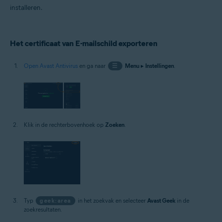
installeren.
Het certificaat van E-mailschild exporteren
Open Avast Antivirus
en ga naar
☰
Menu
▸
Instellingen
.
Klik in de rechterbovenhoek op
Zoeken
.
Typ
geek:area
in het zoekvak en selecteer
Avast Geek
in de
zoekresultaten.