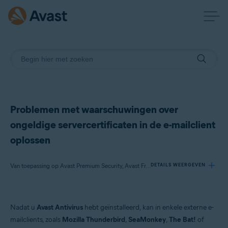
Problemen met waarschuwingen over
ongeldige servercertificaten in de e-mailclient
oplossen
Van toepassing op Avast Premium Security, Avast Free Antivirus
DETAILS WEERGEVEN
Producten:
Nadat u
Avast Antivirus
hebt geïnstalleerd, kan in enkele externe e-
Avast Premium Security
mailclients, zoals
Mozilla Thunderbird
,
SeaMonkey
,
The Bat!
of
Avast Free Antivirus