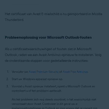
Het certificaat van Avast E-mailschild is nu geïmporteerd in Mozilla
Thunderbird.
Probleemoplossing voor Microsoft Outlook-fouten
Als u certificaatwaarschuwingen of fouten ziet in Microsoft
Outlook, raden we aan Avast Antivirus opnieuw te installeren. Volg
de onderstaande stappen voor gedetailleerde instructies:
Verwijder uw
Avast Premium Security
of
Avast Free Antivirus
.
Start uw Windows-apparaat opnieuw op.
Voordat u Avast opnieuw installeert, opent u Microsoft Outlook en
controleert u of het probleem aanhoudt.
Als het probleem zich nog steeds voordoet, is het waarschijnlijk niet
veroorzaakt door Avast. Controleer in dit geval uw e-
mailaccountinstellingen in Outlook en zorg ervoor dat ze correct zijn