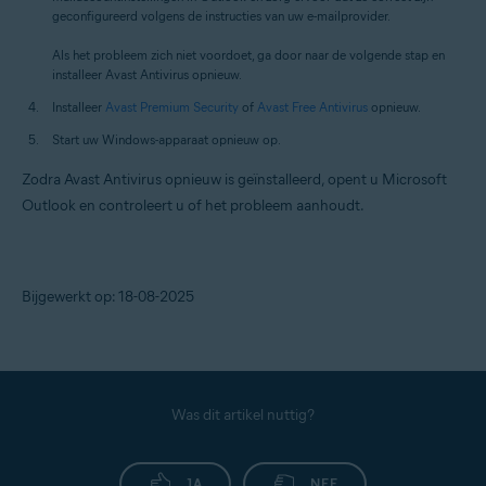
geconfigureerd volgens de instructies van uw e-mailprovider.
Als het probleem zich niet voordoet, ga door naar de volgende stap en
installeer Avast Antivirus opnieuw.
Installeer
Avast Premium Security
of
Avast Free Antivirus
opnieuw.
Start uw Windows-apparaat opnieuw op.
Zodra Avast Antivirus opnieuw is geïnstalleerd, opent u Microsoft
Outlook en controleert u of het probleem aanhoudt.
Bijgewerkt op: 18-08-2025
Was dit artikel nuttig?
JA
NEE