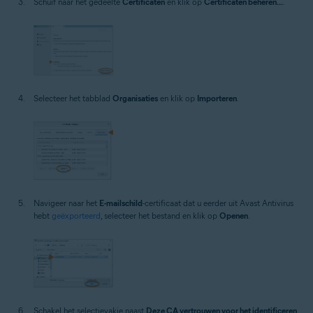
Schuif naar het gedeelte
Certificaten
en klik op
Certificaten beheren...
.
Selecteer het tabblad
Organisaties
en klik op
Importeren
.
Navigeer naar het
E-mailschild
-certificaat dat u eerder uit Avast Antivirus
hebt
geëxporteerd
, selecteer het bestand en klik op
Openen
.
Schakel het selectievakje naast
Deze CA vertrouwen voor het identificeren