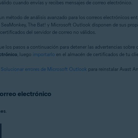
s válido cuando envías y recibes mensajes de correo electrónico.
un método de análisis avanzado para los correos electrónicos entr
 SeaMonkey, The Bat! y Microsoft Outlook disponen de sus propi
certificados del servidor de correo no válidos.
gue los pasos a continuación para detener las advertencias sobre c
ctrónico
, luego
importarlo
en el almacén de certificados de tu cli
n
Solucionar errores de Microsoft Outlook
para reinstalar Avast An
correo electrónico
nes
.