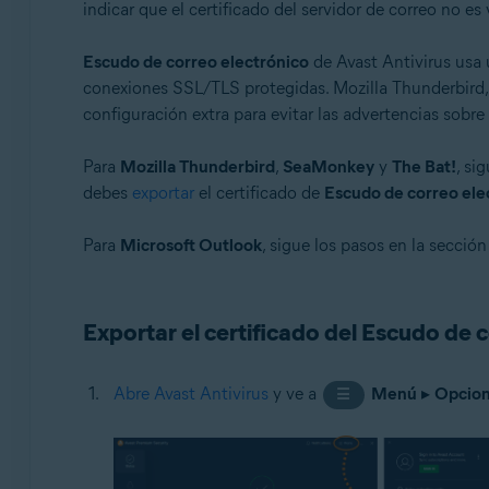
indicar que el certificado del servidor de correo no e
Avast Premium Security
Avast Free Antivirus
Escudo de correo electrónico
de Avast Antivirus usa 
Sistemas operativos:
conexiones SSL/TLS protegidas. Mozilla Thunderbird,
configuración extra para evitar las advertencias sobre 
Windows
Para
Mozilla Thunderbird
,
SeaMonkey
y
The Bat!
, si
debes
exportar
el certificado de
Escudo de correo ele
Para
Microsoft Outlook
, sigue los pasos en la secció
Exportar el certificado del Escudo de 
Abre Avast Antivirus
y ve a
Menú
▸
Opcio
☰