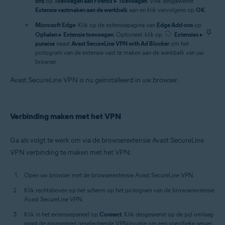
ons
op
Toevoegen aan Firefox
▸
Toevoegen
. Vink desgewenst
Extensie vastmaken aan de werkbalk
aan en klik vervolgens op
OK
.
Microsoft Edge
: Klik op de extensiepagina van
Edge Add-ons
op
Ophalen
▸
Extensie toevoegen
. Optioneel: klik op
Extensies
▸
punaise
naast
Avast SecureLine VPN with Ad Blocker
om het
pictogram van de extensie vast te maken aan de werkbalk van uw
browser.
Avast SecureLine VPN is nu geïnstalleerd in uw browser.
Verbinding maken met het VPN
Ga als volgt te werk om via de browserextensie Avast SecureLine
VPN verbinding te maken met het VPN:
Open uw browser met de browserextensie Avast SecureLine VPN.
Klik rechtsboven op het scherm op het pictogram van de browserextensie
Avast SecureLine VPN.
Klik in het extensiepaneel op
Connect
. Klik desgewenst op de pijl omlaag
naast de momenteel geselecteerde VPN-locatie om een specifieke server