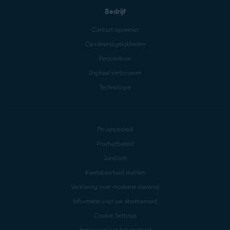
Bedrijf
Contact opnemen
Carrièremogelijkheden
Perscentrum
Digitaal vertrouwen
Technologie
Privacybeleid
Productbeleid
Juridisch
Kwetsbaarheid melden
Verklaring over moderne slavernij
Informatie over uw abonnement
Cookie Settings
Herroepen van het contract