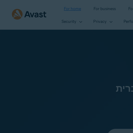
For home
For business
Fo
Security
Privacy
Perf
רית
Select