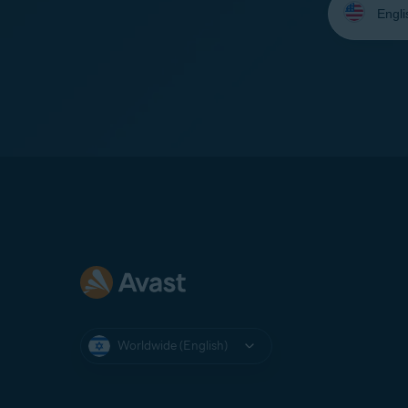
your
language:
Worldwide (English)