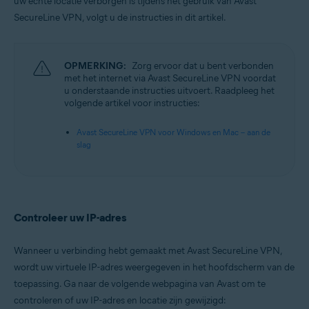
uw echte locatie verborgen is tijdens het gebruik van Avast
Besturingssystemen:
SecureLine VPN, volgt u de instructies in dit artikel.
Microsoft Windows 11 Home / Pro / Enterprise / Education
Microsoft Windows 10 Home / Pro / Enterprise / Education – 32-/64-bits
Microsoft Windows 8.1 / Pro / Enterprise – 32-/64-bits
Microsoft Windows 8 / Pro / Enterprise – 32-/64-bits
OPMERKING:
Zorg ervoor dat u bent verbonden
Microsoft Windows 7 Home Basic / Home Premium / Professional /
met het internet via Avast SecureLine VPN voordat
Enterprise / Ultimate – Service Pack 1, 32-/64-bits
u onderstaande instructies uitvoert. Raadpleeg het
volgende artikel voor instructies:
Apple macOS 12.x (Monterey)
Apple macOS 11.x (Big Sur)
Avast SecureLine VPN voor Windows en Mac – aan de
Apple macOS 10.15.x (Catalina)
slag
Apple macOS 10.14.x (Mojave)
Apple macOS 10.13.x (High Sierra)
Apple macOS 10.12.x (Sierra)
Controleer uw IP-adres
Wanneer u verbinding hebt gemaakt met Avast SecureLine VPN,
wordt uw virtuele IP-adres weergegeven in het hoofdscherm van de
toepassing. Ga naar de volgende webpagina van Avast om te
controleren of uw IP-adres en locatie zijn gewijzigd: