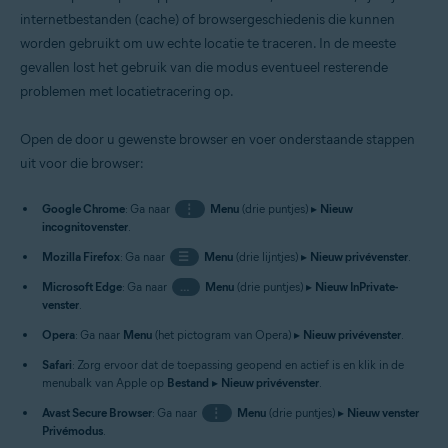
internetbestanden (cache) of browsergeschiedenis die kunnen
worden gebruikt om uw echte locatie te traceren. In de meeste
gevallen lost het gebruik van die modus eventueel resterende
problemen met locatietracering op.
Open de door u gewenste browser en voer onderstaande stappen
uit voor die browser:
Google Chrome
: Ga naar
⋮
Menu
(drie puntjes) ▸
Nieuw
incognitovenster
.
Mozilla Firefox
: Ga naar
☰
Menu
(drie lijntjes) ▸
Nieuw privévenster
.
Microsoft Edge
: Ga naar
…
Menu
(drie puntjes) ▸
Nieuw InPrivate-
venster
.
Opera
: Ga naar
Menu
(het pictogram van Opera) ▸
Nieuw privévenster
.
Safari
: Zorg ervoor dat de toepassing geopend en actief is en klik in de
menubalk van Apple op
Bestand
▸
Nieuw privévenster
.
Avast Secure Browser
: Ga naar
⋮
Menu
(drie puntjes) ▸
Nieuw venster
Privémodus
.