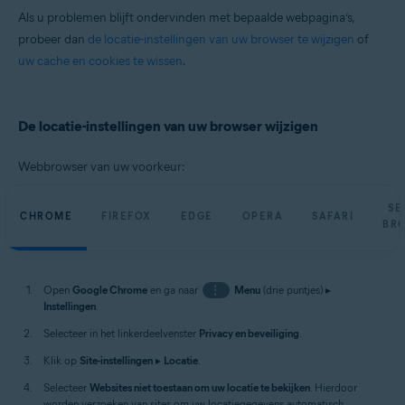
Als u problemen blijft ondervinden met bepaalde webpagina’s,
probeer dan
de locatie-instellingen van uw browser te wijzigen
of
uw cache en cookies te wissen
.
De locatie-instellingen van uw browser wijzigen
Webbrowser van uw voorkeur:
SE
CHROME
FIREFOX
EDGE
OPERA
SAFARI
BR
Open
Google Chrome
en ga naar
⋮
Menu
(drie puntjes) ▸
Instellingen
.
Selecteer in het linkerdeelvenster
Privacy en beveiliging
.
Klik op
Site-instellingen
▸
Locatie
.
Selecteer
Websites niet toestaan om uw locatie te bekijken
. Hierdoor
worden verzoeken van sites om uw locatiegegevens automatisch