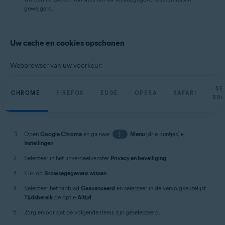
geweigerd.
Uw cache en cookies opschonen
Webbrowser van uw voorkeur:
SE
CHROME
FIREFOX
EDGE
OPERA
SAFARI
BR
Open
Google Chrome
en ga naar
⋮
Menu
(drie puntjes) ▸
Instellingen
.
Selecteer in het linkerdeelvenster
Privacy en beveiliging
.
Klik op
Browsegegevens wissen
.
Selecteer het tabblad
Geavanceerd
en selecteer in de vervolgkeuzelijst
Tijdsbereik
de optie
Altijd
.
Zorg ervoor dat de volgende items zijn geselecteerd: