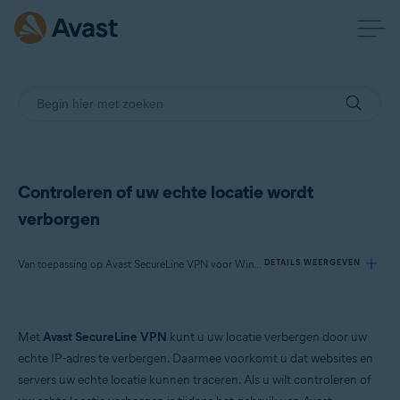
Controleren of uw echte locatie wordt
verborgen
Van toepassing op Avast SecureLine VPN voor Windows, Avast SecureLine VPN voor Mac
DETAILS WEERGEVEN
Producten:
Met
Avast SecureLine VPN
kunt u uw locatie verbergen door uw
Avast SecureLine VPN 5.x voor Windows
echte IP-adres te verbergen. Daarmee voorkomt u dat websites en
Avast SecureLine VPN 4.x voor Mac
servers uw echte locatie kunnen traceren. Als u wilt controleren of