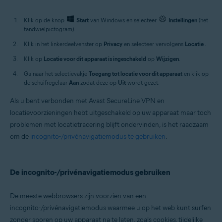
Klik op de knop
Start
van Windows en selecteer
Instellingen
(het
tandwielpictogram).
Klik in het linkerdeelvenster op
Privacy
en selecteer vervolgens
Locatie
.
Klik op
Locatie voor dit apparaat is ingeschakeld
op
Wijzigen
.
Ga naar het selectievakje
Toegang tot locatie voor dit apparaat
en klik op
de schuifregelaar
Aan
zodat deze op
Uit
wordt gezet.
Als u bent verbonden met Avast SecureLine VPN en
locatievoorzieningen hebt uitgeschakeld op uw apparaat maar toch
problemen met locatietracering blijft ondervinden, is het raadzaam
om de
incognito-/privénavigatiemodus te gebruiken
.
De incognito-/privénavigatiemodus gebruiken
De meeste webbrowsers zijn voorzien van een
incognito-/privénavigatiemodus waarmee u op het web kunt surfen
zonder sporen op uw apparaat na te laten, zoals cookies, tijdelijke