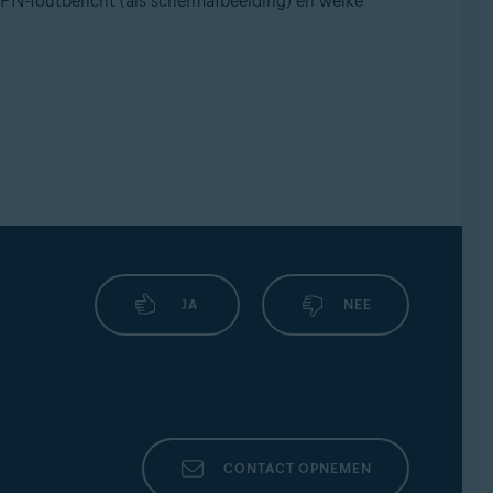
 VPN-foutbericht (als schermafbeelding) en welke
JA
NEE
CONTACT OPNEMEN