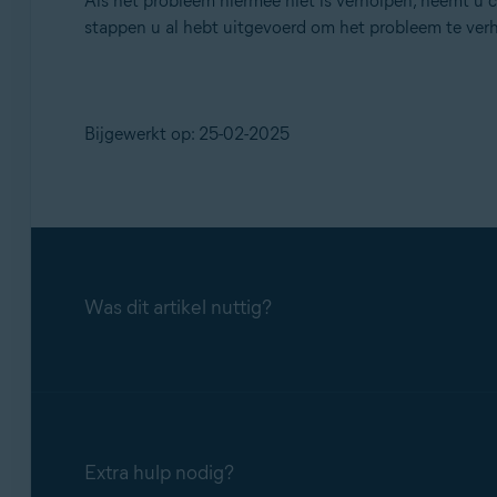
Als het probleem hiermee niet is verholpen, neemt u
stappen u al hebt uitgevoerd om het probleem te ver
Bijgewerkt op: 25-02-2025
Was dit artikel nuttig?
Extra hulp nodig?