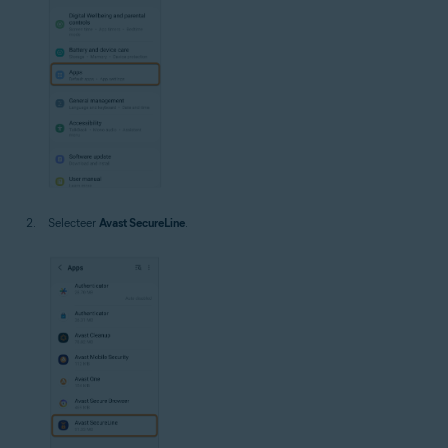
Selecteer
Avast SecureLine
.