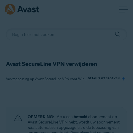
Avast SecureLine VPN verwijderen
Van toepassing op Avast SecureLine VPN voor Windows, Avast SecureLine VPN voor Mac, Avast SecureLine VPN voor Android, Avast SecureLine VPN voor iOS
DETAILS WEERGEVEN
Producten:
Avast SecureLine VPN 5.x voor Windows
Avast SecureLine VPN 4.x voor Mac
OPMERKING:
Als u een
betaald
abonnement op
Avast SecureLine VPN 6.x voor Android
Avast SecureLine VPN hebt, wordt uw abonnement
Avast SecureLine VPN 6.x voor iOS
niet
automatisch opgezegd als u de toepassing van
uw apparaat verwijdert. Raadpleeg het volgende