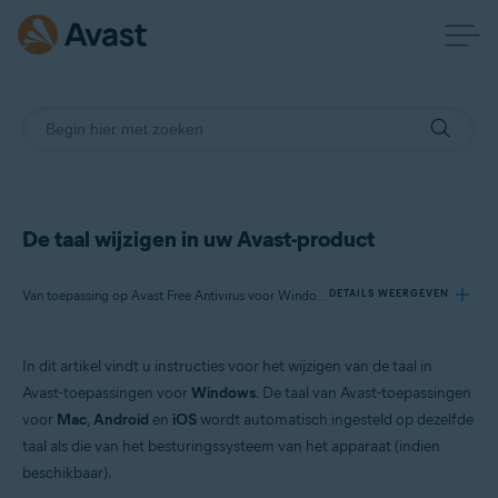
De taal wijzigen in uw Avast-product
Van toepassing op Avast Free Antivirus voor Windows, Avast Premium Security voor Windows, Avast One voor Windows, Avast BreachGuard voor Windows, Avast Cleanup Premium voor Windows, Avast SecureLine VPN voor Windows, Avast AntiTrack voor Windows, Avast Driver Updater voor Windows, Avast Battery Saver voor Windows
DETAILS WEERGEVEN
In dit artikel vindt u instructies voor het wijzigen van de taal in
Producten:
Avast-toepassingen voor
Windows
. De taal van Avast-toepassingen
Avast Free Antivirus 22.x voor Windows
voor
Mac
,
Android
en
iOS
wordt automatisch ingesteld op dezelfde
Avast Premium Security 22.x voor Windows
taal als die van het besturingssysteem van het apparaat (indien
Avast One 22.x voor Windows
Avast BreachGuard 22.x voor Windows
beschikbaar).
Avast Cleanup Premium 22.x voor Windows