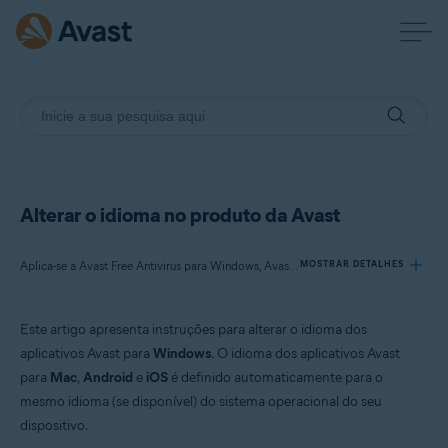
Alterar o idioma no produto da Avast
Aplica-se a Avast Free Antivirus para Windows, Avast Premium Security para Windows, Avast One para Windows, Avast BreachGuard para Windows, Avast Cleanup Premium para Windows, Avast SecureLine VPN para Windows, Avast AntiTrack para Windows, Avast Driver Updater para Windows, Avast Battery Saver para Windows
MOSTRAR DETALHES
Este artigo apresenta instruções para alterar o idioma dos
Produtos:
aplicativos Avast para
Windows
. O idioma dos aplicativos Avast
Avast Free Antivirus 22.x para Windows
para
Mac
,
Android
e
iOS
é definido automaticamente para o
Avast Premium Security 22.x para Windows
mesmo idioma (se disponível) do sistema operacional do seu
Avast One 22.x para Windows
Avast BreachGuard 22.x para Windows
dispositivo.
Avast Cleanup Premium 22.x para Windows