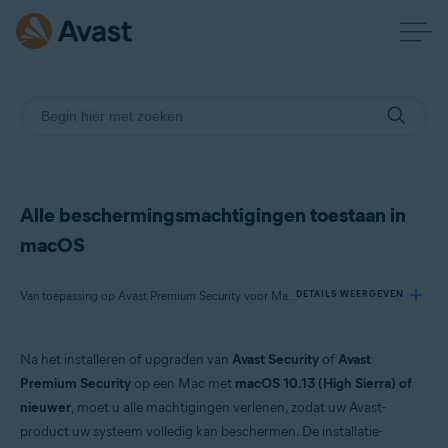
Alle beschermingsmachtigingen toestaan in
macOS
Van toepassing op Avast Premium Security voor Mac, Avast Security voor Mac
DETAILS WEERGEVEN
Na het installeren of upgraden van
Avast Security
of
Avast
Producten:
Premium Security
op een Mac met
macOS 10.13 (High Sierra) of
Avast Premium Security 15.x voor Mac
nieuwer
, moet u alle machtigingen verlenen, zodat uw Avast-
Avast Security 15.x voor Mac
product uw systeem volledig kan beschermen. De installatie-