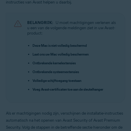
instructies van Avast helpen u daarbij.
Besturingssystemen:
Apple macOS 15.x (Sequoia)
Apple macOS 14.x (Sonoma)
Apple macOS 13.x (Ventura)
BELANGRIJK:
U moet machtigingen verlenen als
Apple macOS 12.x (Monterey)
u een van de volgende meldingen ziet in uw Avast-
Apple macOS 11.x (Big Sur)
product:
Apple macOS 10.15.x (Catalina)
Apple macOS 10.14.x (Mojave)
Deze Mac is niet volledig beschermd
Apple macOS 10.13.x (High Sierra)
Laat ons uw Mac volledig beschermen
Ontbrekende kernelextensies
Ontbrekende systeemextensies
Volledige schijftoegang toestaan
Voeg Avast-certificaten toe aan de sleutelhanger
Als er machtigingen nodig zijn, verschijnen de installatie-instructies
automatisch na het openen van Avast Security of Avast Premium
Security. Volg de stappen in de betreffende sectie hieronder om de