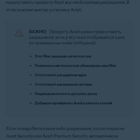
предоставить продукту Avast все необходимые разрешения. В
Операционные системы:
этом поможет мастер установки Avast.
Apple macOS 15.x (Sequoia)
Apple macOS 14.x (Sonoma)
Apple macOS 13.x (Ventura)
Apple macOS 12.x (Monterey)
ВАЖНО:
Продукту Avast нужно предоставить
Apple macOS 11.x (Big Sur)
разрешения, если в его окне отображается одно
Apple macOS 10.15.x (Catalina)
из приведенных ниже сообщений.
Apple macOS 10.14.x (Mojave)
Apple macOS 10.13.x (High Sierra)
Этот Mac защищен не полностью
Позвольте нам полностью обезопасить ваш Mac
Отсутствуют расширения ядра
Отсутствуют расширения системы
Разрешение полного доступа к диску
Добавьте сертификаты Avast в цепочку ключей
Если понадобятся какие-либо разрешения, после открытия
Avast Security или Avast Premium Security автоматически