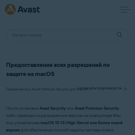
Предоставление всех разрешений по
защите на macOS
ПОКАЗАТЬ ПОДРОБНОСТИ
Применяется к Avast Premium Security для Mac, Avast Security для Mac
После установки
Avast Security
или
Avast Premium Security
Продукты:
либо перехода на расширенную версию на компьютере Mac
Avast Premium Security 15.x для Mac
под управлением
macOS 10.13 (High Sierra) или более новой
Avast Security 15.x для Mac
версии
для обеспечения полной защиты системы нужно