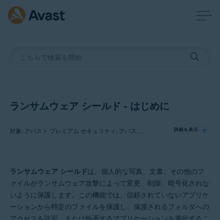
ランサムウェア シールド - はじめに
対象: アバスト プレミアム セキュリティ, アバスト 無料アンチウイルス
詳細を表示
製品:
ランサムウェア シールド
は、個人的な写真、文書、その他のフ
アバスト プレミアム セキュリティ
ァイルがランサムウェア攻撃によって変更、削除、暗号化されな
アバスト 無料アンチウイルス
いように保護します。この機能では、信頼されていないアプリケ
ーションから特定のファイルを保護し、保護されるフォルダへの
オペレーティング システム:
アクセスを許可、または拒否するアプリケーションを選択するこ