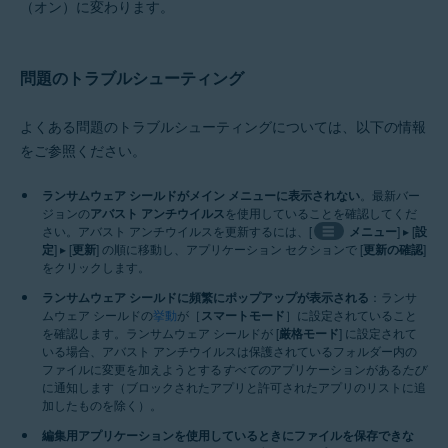
（オン）に変わります。
問題のトラブルシューティング
よくある問題のトラブルシューティングについては、以下の情報
をご参照ください。
ランサムウェア シールドがメイン メニューに表示されない
。最新バー
ジョンの
アバスト アンチウイルス
を使用していることを確認してくだ
さい。アバスト アンチウイルスを更新するには、[
☰
メニュー
] ▸ [
設
定
] ▸ [
更新
] の順に移動し、アプリケーション セクションで [
更新の確認
]
をクリックします。
ランサムウェア シールドに頻繁にポップアップが表示される
：ランサ
ムウェア シールドの
挙動
が［
スマートモード
］に設定されていること
を確認します。ランサムウェア シールドが [
厳格モード
] に設定されて
いる場合、アバスト アンチウイルスは保護されているフォルダー内の
ファイルに変更を加えようとする
すべての
アプリケーションがある
たび
に通知します（ブロックされたアプリと許可されたアプリのリストに追
加したものを除く）。
編集用アプリケーションを使用しているときにファイルを保存できな