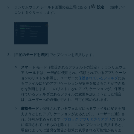
ランサムウェア シールド画面の右上隅にある［
設定
］（歯車アイ
コン）をクリックします。
[
目的のモードを選択
] でオプションを選択します。
スマート モード
（推奨されるデフォルトの設定）：ランサムウェ
ア シールドは、一般的に使用され、信頼されているアプリケーシ
ョンのリストを参照し、ユーザーの
保護されているフォルダ
にあ
るファイルにどのアプリケーションが変更を加えることができる
かを判断します。このリストに
ない
アプリケーションが、保護さ
れているフォルダにあるファイルに変更を加えようとした場合
は、ユーザーへの通知が行われ、許可が求められます。
厳格モード
：保護されているフォルダにあるファイルに変更を加
えようとしたアプリケーションが
あるたびに
、ユーザーに通知さ
れ、許可が求められます（
ブロック アプリと許可アプリ
のリスト
に追加されているものを除く）。このオプションを選択すると、
場合によっては迷惑な警告が頻繁に表示される可能性がありま