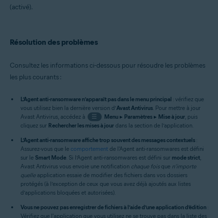
(activé).
Résolution des problèmes
Consultez les informations ci-dessous pour résoudre les problèmes
les plus courants :
L’Agent anti-ransomware n’apparaît pas dans le menu principal
: vérifiez que
vous utilisez bien la dernière version d’
Avast Antivirus
. Pour mettre à jour
Avast Antivirus, accédez à
☰
Menu
▸
Paramètres
▸
Mise à jour
, puis
cliquez sur
Rechercher les mises à jour
dans la section de l’application.
L’Agent anti-ransomware affiche trop souvent des messages contextuels
:
Assurez-vous que le
comportement
de l'Agent anti-ransomwares est défini
sur le
Smart Mode
. Si l’Agent anti-ransomwares est défini sur
mode strict
,
Avast Antivirus vous envoie une notification
chaque fois
que
n’importe
quelle
application essaie de modifier des fichiers dans vos dossiers
protégés (à l’exception de ceux que vous avez déjà ajoutés aux listes
d’applications bloquées et autorisées).
Vous ne pouvez pas enregistrer de fichiers à l’aide d’une application d’édition
:
Vérifiez que l'application que vous utilisez ne se trouve pas dans la liste des