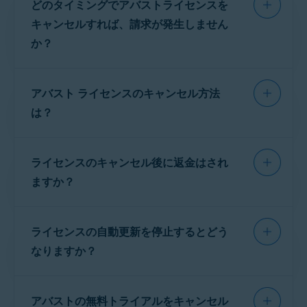
どのタイミングでアバストライセンスを
サポートされているすべてのオペレーティングシステム
キャンセルすれば、請求が発生しません
か？
購入する方法に応じて、以下の関連タブの情報
をご参照ください。
アバスト ライセンスのキャンセル方法
は？
アバス
GOOGLE PLAY スト
APP
ト
ア
STORE
キャンセルのオプション：
ライセンスのキャンセル後に返金はされ
アバスト
アバスト
GOOGLE
APP
ますか？
アカウント
サポート
PLAY
STORE
注意:
このセクションに記載さ
れている情報は、
アバストの公
返金の要件、アバストの返金ポリシー、返金依
式Webサイト
で購入した
ライセンスの自動更新を停止するとどう
頼の手順については、次の記事を参照してくだ
ライセンス
と、パソコンまた
リンクを使用してアバスト アカウントにサインイ
はMacの
アバストアプリケーシ
さい。
なりますか？
ンしてください:
https://id.avast.com/sign-in
ョン
で購入したライセンスを対
ページの右上隅で [
アカウント
] をクリックし、次に
象としています。
アバストライセンスの返金リクエスト
[
ライセンス
] をクリックします。
アバストライセンスの更新をキャンセルする
アバストの無料トライアルをキャンセル
と、現在のライセンス期間の最終日にライセン
ライセンス
ページで、キャンセルしたいライセン