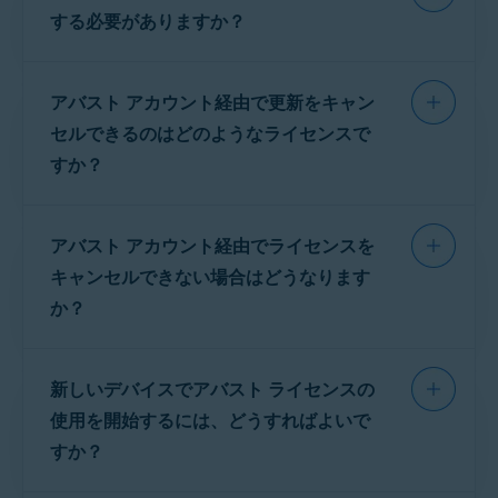
スの横にある [
更新を管理する
] をクリックします。
スが期限切れになります。その時点でライセン
する必要がありますか？
有料のアバスト
製品
を使用しない場合は、
ラ
注意:
アバストの
ライセンス
スを更新していただくこともできます。更新が
イセンスをキャンセル
して
次の請求日まで
に、
ライセンスの更新
の横にある
登録解除
をクリックし
をキャンセルした後、現在のラ
ます。
イセンス期間が終了するまで、
なければ、有料の
製品
および機能へのアクセ
今後の請求を停止する必要があります。
無料トライアルを開始する前に決済カード情報
有料のアバスト
製品
を引き続
ス権が失われます。
アバスト アカウント経由で更新をキャン
ライセンス
をキャンセルする理由を選択してく
を入力した場合、有料ライセンスの最初の有効
きご利用いただけます。
ださい。
請求日は
購入した
サブスクリプション
の
期間で請求が発生しないようにするには、無料
セルできるのはどのようなライセンスで
種類によって異なります。
画面の指示に従って、キャンセルを完了します。
トライアルの有効期間内に無料トライアルのラ
すか？
注意:
アバストライセンスの更
イセンスをキャンセルする必要があります。無
アバスト アカウント経由でライセンスをキャン
新をキャンセルした場合、返金
1、2、3 年間のライセンス：
ご請求日は、次のライ
料トライアルのライセンスをキャンセルしなか
の対象にはなりません。アバス
お客様の
ライセンスの購入
が
アバスト
によっ
セルする手順の詳細については、次の記事をご
センス期間 (さらに 1 年間) の開始日の最大 35 日前
トのキャンセル/払い戻しポリシ
った場合、無料トライアルの有効期間の最終日
アバスト アカウント経由でライセンスを
です。
て処理された場合は、
アバスト アカウント
経由
参照ください。
ーと、契約をキャンセルして返
に有料ライセンスが開始され、最初の有効期間
でライセンスの更新をキャンセルできます。
金依頼を行う手順については、
キャンセルできない場合はどうなります
月間ライセンス：
ご請求日は、
2Checkout
の有効期
の請求が発生します。
次の記事を参照してください。
限の 1 日前、および
Noventiq
(旧 Softline) と
アバスト アカウント経由でアバスト ライセンスをキ
か？
アバストライセンスの返金依頼
Cleverbridge
のライセンスの終了日となります。
ャンセルする
お客様の
ライセンス購入
が別の認定 e コマー
アバストライセンスのキャンセル
手順に従って
アバストのトライアル ライセンス：
ご請求日は無料
ス パートナー（
Allsoft
、
Nexway
、
以下の解決方法をお試しください。
ください。この手順は、アバストのトライアル
トライアル期間の終了日です。
Cleverbridge
など）によって処理された場合
新しいデバイスでアバスト ライセンスの
版ライセンスにも適用されます。
は、
その他のキャンセル方法
をご使用いただく
次の請求日は、次の場所で確認できます。
アバスト アカウントにログインするには、
使用を開始するには、どうすればよいで
必要があります。
ライセンスの購入
時に指定した電子メールアド
すか？
レスを入力します。アバスト アカウントに初めてサ
notification@emails.avast.com
または
インインする場合は、次の記事を参照してくださ
注意:
無料トライアルの開始前
no.reply@avast.com
からのリマインダー メール。
ご自分の
ライセンス購入
がどの認定 e コマー
い。
に決済カードの詳細の入力が
不