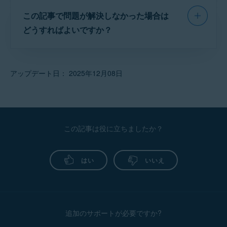
アバスト ライセンスの料金が請求される前に、必ず
ライセンスを別のデバイスに移行する方法につ
ス パートナーによって処理されたか確認するに
要
だった場合は、無料トライア
事前にメールでお知らせします。
この記事で問題が解決しなかった場合は
いては、次の記事をご参照ください。
ルをキャンセルする必要はあり
は、
購入
後に受信した注文確認メールか、デ
アバスト アカウントのアクティベート
ません。
ライセンスの
購入
時に指定した電子メールアド
どうすればよいですか？
ビット/クレジットカードの明細書をご確認くだ
ライセンス
を
Google Play ストア
や
App Store
レスにリンクされている
アバスト アカウント
。
別のデバイスへのアバスト ライセンスの移行
さい。詳細については、次の記事をご参照くだ
経由で購入した場合、アバスト アカウントを使用し
各ライセンスの次回請求日は、[
次の請求日
] の横の
てキャンセルすることはできません。これらのベン
[
マイ ライセンス
] 画面に表示されます。
この記事で問題が解決しない場合は、
アバスト
さい。
ダー経由でのライセンスのキャンセル手順について
サポート
に連絡してサポートを受けることをお
は、以下の記事をご参照ください。
お客様の現在のアバスト ライセンスの有効期限
アップデート日： 2025年12月08日
どの認定リセラーが注文を処理したかを確認するに
すすめします。
が切れる前に、通常の請求期間内にお支払いを
はどうすればよいですか？
Google Play ストアまたは App Store 経由での
処理できない場合、当社は、お支払い期限後、
アバストライセンスのキャンセル
最大 14 日間、保留中のお支払いの処理を試行し
アバスト アカウントにアバスト ライセンスが表示さ
ます。
注意:
Google Play ストア
や
れない場合は、アバスト アカウントにライセンスを
この記事は役に立ちましたか？
App Store
経由で購入した
手動で追加
できます。詳細については、次の記事を
ライセンス
は、アバスト アカ
参照してください。
ウントを使用してキャンセルす
ることはできません。これらの
はい
いいえ
不足しているライセンスをアバスト アカウント
ベンダー経由でのライセンスの
に追加する
キャンセル手順については、以
下の記事をご参照ください。
アバスト アカウント経由でライセンスをキャンセル
Google Play ストアまたは App
できない場合は、次の記事に従ってください。
Store 経由で購入したアバスト
ライセンスのキャンセル
追加のサポートが必要ですか?
アバスト ライセンスをキャンセルするその他の