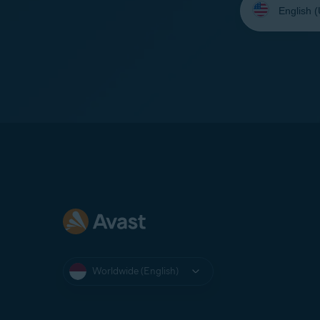
your
language:
Worldwide (English)