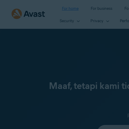
For home
For business
Fo
Security
Privacy
Perf
Maaf, tetapi kami 
Select