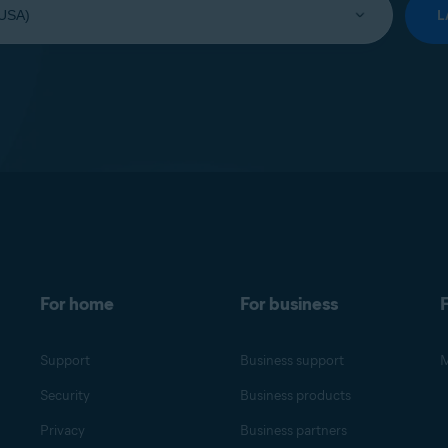
L
For home
For business
F
Support
Business support
M
Security
Business products
Privacy
Business partners