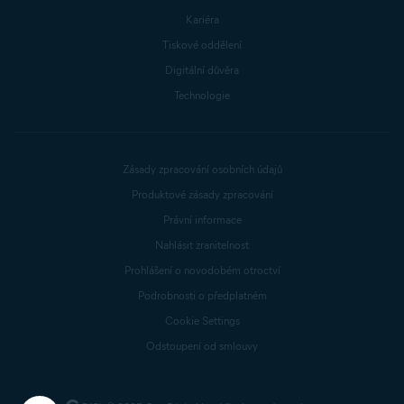
Kariéra
Tiskové oddělení
Digitální důvěra
Technologie
Zásady zpracování osobních údajů
Produktové zásady zpracování
Právní informace
Nahlásit zranitelnost
Prohlášení o novodobém otroctví
Podrobnosti o předplatném
Cookie Settings
Odstoupení od smlouvy